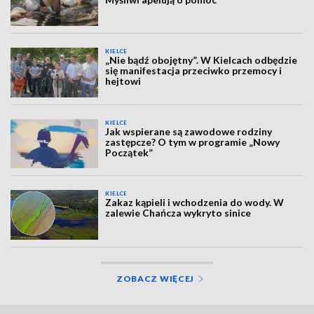
KIELCE
„Nie bądź obojętny”. W Kielcach odbędzie
się manifestacja przeciwko przemocy i
hejtowi
KIELCE
Jak wspierane są zawodowe rodziny
zastępcze? O tym w programie „Nowy
Początek”
KIELCE
Zakaz kąpieli i wchodzenia do wody. W
zalewie Chańcza wykryto sinice
ZOBACZ WIĘCEJ