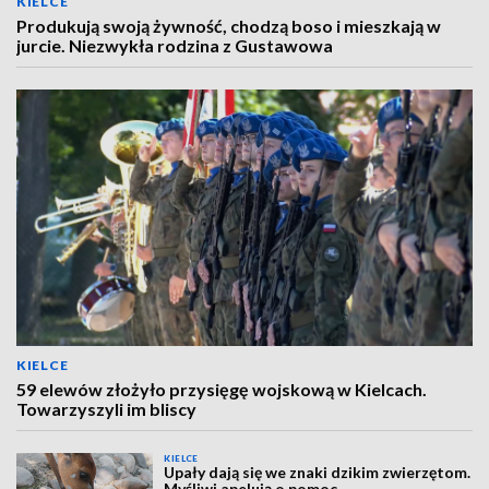
KIELCE
Produkują swoją żywność, chodzą boso i mieszkają w
jurcie. Niezwykła rodzina z Gustawowa
KIELCE
59 elewów złożyło przysięgę wojskową w Kielcach.
Towarzyszyli im bliscy
KIELCE
Upały dają się we znaki dzikim zwierzętom.
Myśliwi apelują o pomoc