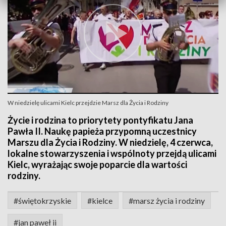
W niedzielę ulicami Kielc przejdzie Marsz dla Życia i Rodziny
Życie i rodzina to priorytety pontyfikatu Jana
Pawła II. Naukę papieża przypomną uczestnicy
Marszu dla Życia i Rodziny. W niedzielę, 4 czerwca,
lokalne stowarzyszenia i wspólnoty przejdą ulicami
Kielc, wyrażając swoje poparcie dla wartości
rodziny.
#świętokrzyskie
#kielce
#marsz życia i rodziny
#jan paweł ii