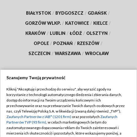
BIAŁYSTOK
/
BYDGOSZCZ
/
GDAŃSK
/
GORZÓW WLKP.
/
KATOWICE
/
KIELCE
/
KRAKÓW
/
LUBLIN
/
ŁÓDŹ
/
OLSZTYN
/
OPOLE
/
POZNAŃ
/
RZESZÓW
/
SZCZECIN
/
WARSZAWA
/
WROCŁAW
Szanujemy Twoją prywatność
Dołącz do nas:
Kliknij "Akceptuję i przechodzę do serwisu", aby wyrazić zgody na
korzystanie z technologii automatycznego śledzenia i zbierania danych,
TVP
dostęp do informacji na Twoim urządzeniu końcowym i ich
Abonament TVP
przechowywanie oraz na przetwarzanie Twoich danych osobowych przez
Regulamin TVP
nas, czyli Telewizję Polską S.A. w likwidacji (zwaną dalej również „TVP”),
Emisja w TVP
Polityka prywatności
Zaufanych Partnerów z IAB* (1201 firm)
oraz pozostałych
Zaufanych
Partnerów TVP (93 firm)
, w celach marketingowych (w tym do
Centrum informacji TVP
Moje zgody
zautomatyzowanego dopasowania reklam do Twoich zainteresowań i
mierzenia ich skuteczności) i pozostałych, które wskazujemy poniżej, a
Naziemna Telewizja Cyfrowa
Pomoc