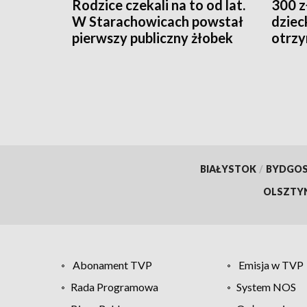
Rodzice czekali na to od lat.
300 z
W Starachowicach powstał
dziec
pierwszy publiczny żłobek
otrzy
BIAŁYSTOK
/
BYDGO
OLSZTY
Abonament TVP
Emisja w TVP
Rada Programowa
System NOS