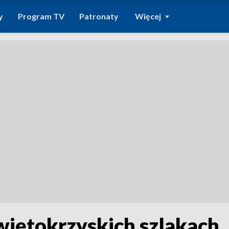
y
Program TV
Patronaty
Więcej
 świętokrzyskich szlakach