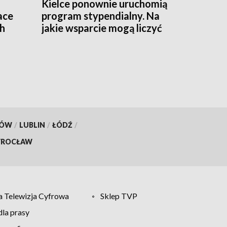
Kielce ponownie uruchomią
ace
program stypendialny. Na
ch
jakie wsparcie mogą liczyć
studenci?
KÓW
/
LUBLIN
/
ŁÓDŹ
/
ROCŁAW
 Telewizja Cyfrowa
Sklep TVP
la prasy