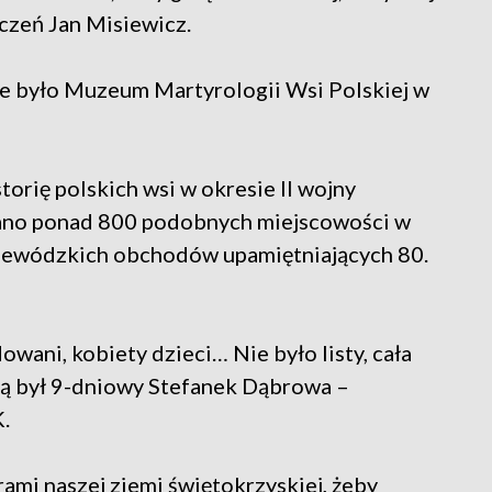
uczeń Jan Misiewicz.
ie było Muzeum Martyrologii Wsi Polskiej w
torię polskich wsi w okresie II wojny
wano ponad 800 podobnych miejscowości w
wojewódzkich obchodów upamiętniających 80.
dowani, kobiety dzieci… Nie było listy, cała
arą był 9-dniowy Stefanek Dąbrowa –
.
rami naszej ziemi świętokrzyskiej, żeby