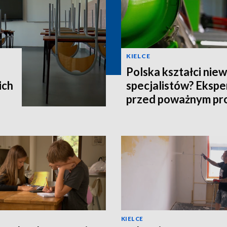
KIELCE
Polska kształci nie
ich
specjalistów? Ekspe
przed poważnym p
KIELCE