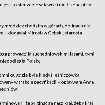
ie jest to siedzenie w ławce i nie trzeba pisać
y młodzież chodziła w górach, dolinach niż
ce – dodawał Mirosław Gębski, starosta
oga prowadziła suchedniowskimi lasami, tymi
 niepodległą Polskę.
pomnika, gdzie była kiedyś leśniczówka
owany w trakcie pacyfikacji – opisywała Anna
hedniów.
erminowani, żeby ginąć za nasz kraj, żeby kraj