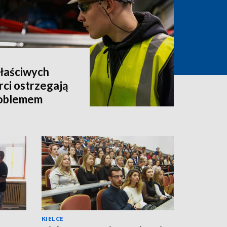
właściwych
rci ostrzegają
roblemem
KIELCE