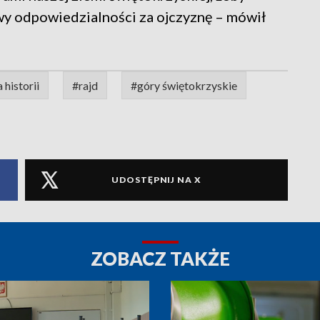
wy odpowiedzialności za ojczyznę – mówił
 historii
#rajd
#góry świętokrzyskie
UDOSTĘPNIJ NA X
ZOBACZ TAKŻE