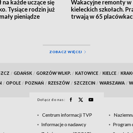
ł na każde uczące się
Wakacyjne remonty w
ko. Tysiące rodzin już
kieleckich szkołach. Pr
mały pieniądze
trwają w 65 placówka
ZOBACZ WIĘCEJ
SZCZ
/
GDAŃSK
/
GORZÓW WLKP.
/
KATOWICE
/
KIELCE
/
KRA
N
/
OPOLE
/
POZNAŃ
/
RZESZÓW
/
SZCZECIN
/
WARSZAWA
/
W
Dołącz do nas:
Centrum informacji TVP
Naziemna
Informacje o nadawcy
Program d