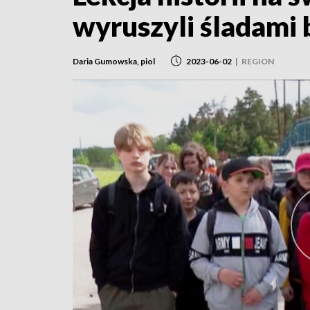
wyruszyli śladami
Daria Gumowska, piol
2023-06-02
|
REGION