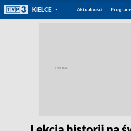
POWRÓT DO
KIELCE
Aktualności
Program
TVP REGIONY
Lekcja historii na