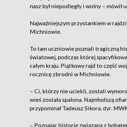
nasz był niepodległy i wolny – mówił 
Najważniejszym przystankiem w rajdz
Michniowie.
To tam uczniowie poznali tragiczną his
światowej, podczas której spacyfiko
całym kraju. Piątkowy rajd to część 
rocznicę zbrodni w Michniowie.
– Ci, którzy nie uciekli, zostali wymor
wieś została spalona. Najmłodszą ofi
przypominał Tadeusz Sikora, dyr. MWK
– Poznając historię związaną z bohate