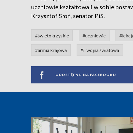
uczniowie kształtowali w sobie posta
Krzysztof Słoń, senator PiS.
#świętokrzyskie
#uczniowie
#lekcja
#armia krajowa
#ii wojna światowa
UDOSTĘPNIJ NA FACEBOOKU