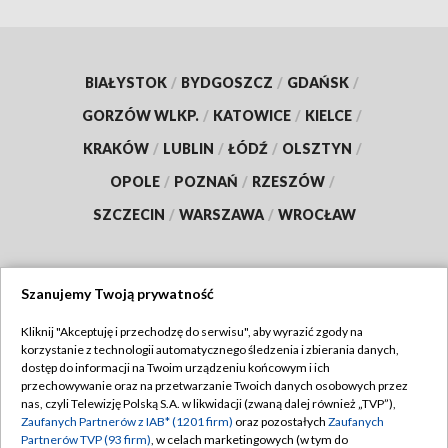
BIAŁYSTOK
/
BYDGOSZCZ
/
GDAŃSK
/
GORZÓW WLKP.
/
KATOWICE
/
KIELCE
/
KRAKÓW
/
LUBLIN
/
ŁÓDŹ
/
OLSZTYN
/
OPOLE
/
POZNAŃ
/
RZESZÓW
/
SZCZECIN
/
WARSZAWA
/
WROCŁAW
Szanujemy Twoją prywatność
Dołącz do nas:
Kliknij "Akceptuję i przechodzę do serwisu", aby wyrazić zgody na
korzystanie z technologii automatycznego śledzenia i zbierania danych,
TVP
dostęp do informacji na Twoim urządzeniu końcowym i ich
Abonament TVP
przechowywanie oraz na przetwarzanie Twoich danych osobowych przez
Regulamin TVP
nas, czyli Telewizję Polską S.A. w likwidacji (zwaną dalej również „TVP”),
Emisja w TVP
Polityka prywatności
Zaufanych Partnerów z IAB* (1201 firm)
oraz pozostałych
Zaufanych
Partnerów TVP (93 firm)
, w celach marketingowych (w tym do