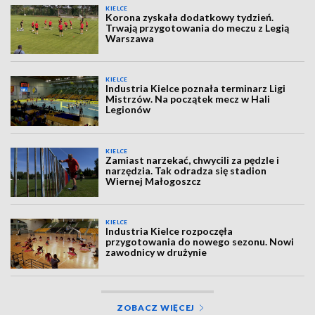
KIELCE
Korona zyskała dodatkowy tydzień.
Trwają przygotowania do meczu z Legią
Warszawa
KIELCE
Industria Kielce poznała terminarz Ligi
Mistrzów. Na początek mecz w Hali
Legionów
KIELCE
Zamiast narzekać, chwycili za pędzle i
narzędzia. Tak odradza się stadion
Wiernej Małogoszcz
KIELCE
Industria Kielce rozpoczęła
przygotowania do nowego sezonu. Nowi
zawodnicy w drużynie
ZOBACZ WIĘCEJ