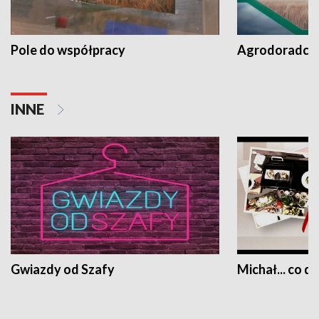
Pole do współpracy
Agrodoradcy 
INNE
Gwiazdy od Szafy
Michał... co dz