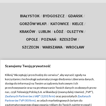
BIAŁYSTOK
/
BYDGOSZCZ
/
GDAŃSK
/
GORZÓW WLKP.
/
KATOWICE
/
KIELCE
/
KRAKÓW
/
LUBLIN
/
ŁÓDŹ
/
OLSZTYN
/
OPOLE
/
POZNAŃ
/
RZESZÓW
/
SZCZECIN
/
WARSZAWA
/
WROCŁAW
Szanujemy Twoją prywatność
Dołącz do nas:
Kliknij "Akceptuję i przechodzę do serwisu", aby wyrazić zgody na
korzystanie z technologii automatycznego śledzenia i zbierania danych,
TVP
dostęp do informacji na Twoim urządzeniu końcowym i ich
Abonament TVP
przechowywanie oraz na przetwarzanie Twoich danych osobowych przez
Regulamin TVP
nas, czyli Telewizję Polską S.A. w likwidacji (zwaną dalej również „TVP”),
Emisja w TVP
Zaufanych Partnerów z IAB* (1201 firm)
oraz pozostałych
Zaufanych
Polityka prywatności
Partnerów TVP (93 firm)
, w celach marketingowych (w tym do
Centrum informacji TVP
Moje zgody
zautomatyzowanego dopasowania reklam do Twoich zainteresowań i