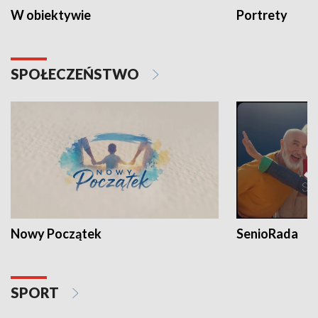
W obiektywie
Portrety
SPOŁECZEŃSTWO
Nowy Początek
SenioRada
SPORT