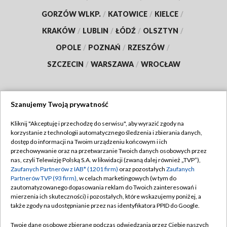
GORZÓW WLKP.
/
KATOWICE
/
KIELCE
/
KRAKÓW
/
LUBLIN
/
ŁÓDŹ
/
OLSZTYN
/
OPOLE
/
POZNAŃ
/
RZESZÓW
/
SZCZECIN
/
WARSZAWA
/
WROCŁAW
Szanujemy Twoją prywatność
Dołącz do nas:
Kliknij "Akceptuję i przechodzę do serwisu", aby wyrazić zgody na
korzystanie z technologii automatycznego śledzenia i zbierania danych,
TVP
dostęp do informacji na Twoim urządzeniu końcowym i ich
Abonament TVP
przechowywanie oraz na przetwarzanie Twoich danych osobowych przez
Regulamin TVP
nas, czyli Telewizję Polską S.A. w likwidacji (zwaną dalej również „TVP”),
Emisja w TVP
Polityka prywatności
Zaufanych Partnerów z IAB* (1201 firm)
oraz pozostałych
Zaufanych
Partnerów TVP (93 firm)
, w celach marketingowych (w tym do
Centrum informacji TVP
Moje zgody
zautomatyzowanego dopasowania reklam do Twoich zainteresowań i
mierzenia ich skuteczności) i pozostałych, które wskazujemy poniżej, a
Naziemna Telewizja Cyfrowa
Pomoc
także zgody na udostępnianie przez nas identyfikatora PPID do Google.
Sklep TVP
Biuro reklamy
Twoje dane osobowe zbierane podczas odwiedzania przez Ciebie naszych