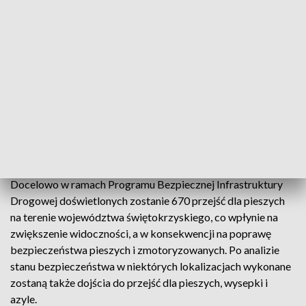
pieszych podpisaliśmy w czerwcu 2022. W ramach tych
kontraktów za łączną kwotę ok. 5,9 mln zł poprawiliśmy już
widoczność w obrębie 99 przejść dla pieszych na DK73 w 66
lokalizacjach na terenie gmin Morawica, Chmielnik, Busko-
Zdrój, Stopnica, Pacanów. Wykonawcy we współpracy z
samorządami opracowali dokumentację i uzyskali wymagane
decyzje dla wykonania instalacji. Zasadnicze roboty dobiegły
końca, w tym miesiącu rozpocznie się odbiór urządzeń
oświetleniowych - powiedziała Małgorzata Pawelec-Buras z
GDDKiA w Kielcach.
Docelowo w ramach Programu Bezpiecznej Infrastruktury
Drogowej doświetlonych zostanie 670 przejść dla pieszych
na terenie województwa świętokrzyskiego, co wpłynie na
zwiększenie widoczności, a w konsekwencji na poprawę
bezpieczeństwa pieszych i zmotoryzowanych. Po analizie
stanu bezpieczeństwa w niektórych lokalizacjach wykonane
zostaną także dojścia do przejść dla pieszych, wysepki i
azyle.