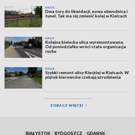
KIELCE
Dwa tory do likwidacji, nowa obwodnica i
tunel. Tak ma się zmienić kolej w Kielcach
KIELCE
Kolejna kielecka ulica wyremontowana.
Od poniedziałku wróci stała organizacja
ruchu
KIELCE
Szybki remont ulicy Kleckiej w Kielcach. W
piątek kierowców czekają utrudnienia
ZOBACZ WIĘCEJ
BIAŁYSTOK
/
BYDGOSZCZ
/
GDAŃSK
/