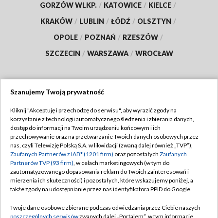
GORZÓW WLKP.
/
KATOWICE
/
KIELCE
/
KRAKÓW
/
LUBLIN
/
ŁÓDŹ
/
OLSZTYN
/
OPOLE
/
POZNAŃ
/
RZESZÓW
/
SZCZECIN
/
WARSZAWA
/
WROCŁAW
Szanujemy Twoją prywatność
Dołącz do nas:
Kliknij "Akceptuję i przechodzę do serwisu", aby wyrazić zgody na
korzystanie z technologii automatycznego śledzenia i zbierania danych,
TVP
dostęp do informacji na Twoim urządzeniu końcowym i ich
Abonament TVP
przechowywanie oraz na przetwarzanie Twoich danych osobowych przez
Regulamin TVP
nas, czyli Telewizję Polską S.A. w likwidacji (zwaną dalej również „TVP”),
Emisja w TVP
Polityka prywatności
Zaufanych Partnerów z IAB* (1201 firm)
oraz pozostałych
Zaufanych
Partnerów TVP (93 firm)
, w celach marketingowych (w tym do
Centrum informacji TVP
Moje zgody
zautomatyzowanego dopasowania reklam do Twoich zainteresowań i
mierzenia ich skuteczności) i pozostałych, które wskazujemy poniżej, a
Naziemna Telewizja Cyfrowa
Pomoc
także zgody na udostępnianie przez nas identyfikatora PPID do Google.
Sklep TVP
Biuro reklamy
Twoje dane osobowe zbierane podczas odwiedzania przez Ciebie naszych
Rada Programowa
Kontakt
poszczególnych serwisów
zwanych dalej „Portalem”, w tym informacje