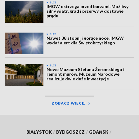
KIELCE
IMGW ostrzega przed burzami. Możliwy
silny wiatr, grad i przerwy w dostawie
prądu
KIELCE
Nawet 38 stopni i gorące noce. IMGW
wydał alert dla Świętokrzyskiego
KIELCE
Nowe Muzeum Stefana Żeromskiego i
remont murów. Muzeum Narodowe
realizuje dwie duże inwestycje
ZOBACZ WIĘCEJ
BIAŁYSTOK
/
BYDGOSZCZ
/
GDAŃSK
/