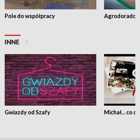
Pole do współpracy
Agrodoradcy 
INNE
Gwiazdy od Szafy
Michał... co dz