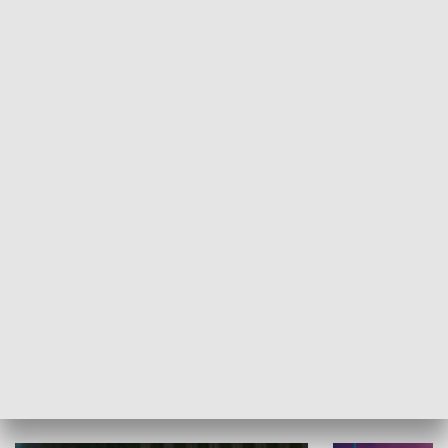
Informator kulturalny
Drzwi do kult
TECHNIKA I MOTORYZACJA
WYPOCZYNEK I REKREACJA