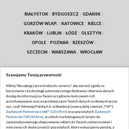
BIAŁYSTOK
/
BYDGOSZCZ
/
GDAŃSK
/
GORZÓW WLKP.
/
KATOWICE
/
KIELCE
/
KRAKÓW
/
LUBLIN
/
ŁÓDŹ
/
OLSZTYN
/
OPOLE
/
POZNAŃ
/
RZESZÓW
/
SZCZECIN
/
WARSZAWA
/
WROCŁAW
Szanujemy Twoją prywatność
Dołącz do nas:
Kliknij "Akceptuję i przechodzę do serwisu", aby wyrazić zgody na
korzystanie z technologii automatycznego śledzenia i zbierania danych,
TVP
dostęp do informacji na Twoim urządzeniu końcowym i ich
Abonament TVP
przechowywanie oraz na przetwarzanie Twoich danych osobowych przez
Regulamin TVP
nas, czyli Telewizję Polską S.A. w likwidacji (zwaną dalej również „TVP”),
Emisja w TVP
Zaufanych Partnerów z IAB* (1201 firm)
oraz pozostałych
Zaufanych
Polityka prywatności
Partnerów TVP (93 firm)
, w celach marketingowych (w tym do
Centrum informacji TVP
Moje zgody
zautomatyzowanego dopasowania reklam do Twoich zainteresowań i
mierzenia ich skuteczności) i pozostałych, które wskazujemy poniżej, a