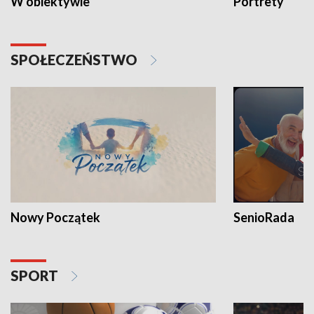
W obiektywie
Portrety
SPOŁECZEŃSTWO
Nowy Początek
SenioRada
SPORT