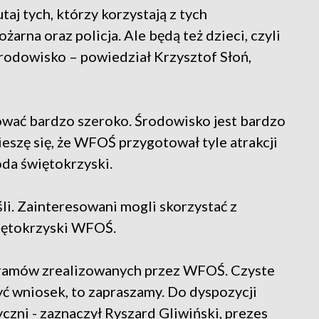
utaj tych, którzy korzystają z tych
arna oraz policja. Ale będą też dzieci, czyli
środowisko – powiedział Krzysztof Słoń,
kować bardzo szeroko. Środowisko jest bardzo
eszę się, że WFOŚ przygotował tyle atrakcji
da świętokrzyski.
li. Zainteresowani mogli skorzystać z
iętokrzyski WFOŚ.
gramów zrealizowanych przez WFOŚ. Czyste
yć wniosek, to zapraszamy. Do dyspozycji
zni - zaznaczył Ryszard Gliwiński, prezes