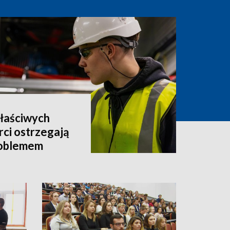
właściwych
rci ostrzegają
roblemem