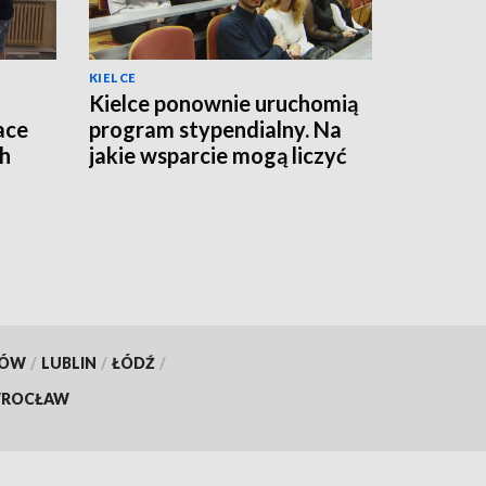
KIELCE
Kielce ponownie uruchomią
ace
program stypendialny. Na
ch
jakie wsparcie mogą liczyć
studenci?
KÓW
/
LUBLIN
/
ŁÓDŹ
/
ROCŁAW