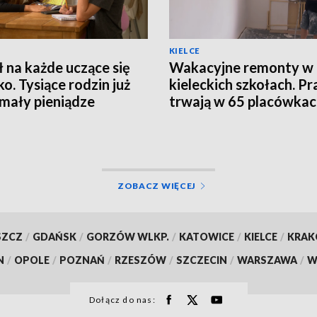
KIELCE
ł na każde uczące się
Wakacyjne remonty w
ko. Tysiące rodzin już
kieleckich szkołach. Pr
mały pieniądze
trwają w 65 placówka
ZOBACZ WIĘCEJ
SZCZ
/
GDAŃSK
/
GORZÓW WLKP.
/
KATOWICE
/
KIELCE
/
KRA
N
/
OPOLE
/
POZNAŃ
/
RZESZÓW
/
SZCZECIN
/
WARSZAWA
/
W
Dołącz do nas: