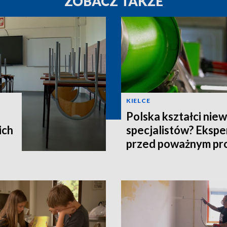
ZOBACZ TAKŻE
KIELCE
Polska kształci nie
ich
specjalistów? Ekspe
przed poważnym p