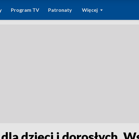
y
Program TV
Patronaty
Więcej
dla dzieci i dorosłych. W