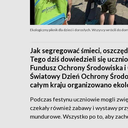
Ekologiczny piknik dla dzieci i dorosłych. Wszyscy wrócili do d
Jak segregować śmieci, oszczędz
Tego dziś dowiedzieli się uczn
Fundusz Ochrony Środowiska i
Światowy Dzień Ochrony Środow
całym kraju organizowano ekolo
Podczas festynu uczniowie mogli zwię
czekały również zabawy i wystawy prz
mundurowe. Wszystko po to, aby zach