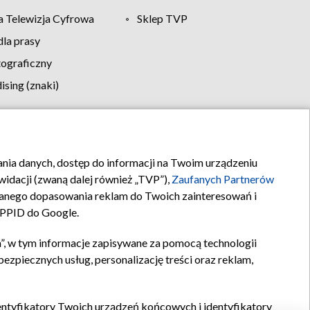
 Telewizja Cyfrowa
Sklep TVP
la prasy
tograficzny
sing (znaki)
klamy
Kontakt
rania danych, dostęp do informacji na Twoim urządzeniu
idacji (zwaną dalej również „TVP”),
Zaufanych Partnerów
anego dopasowania reklam do Twoich zainteresowań i
a PPID do Google.
”, w tym informacje zapisywane za pomocą technologii
zpiecznych usług, personalizację treści oraz reklam,
identyfikatory Twoich urządzeń końcowych i identyfikatory