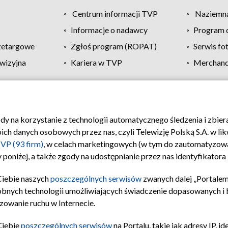
Centrum informacji TVP
Naziemna
Informacje o nadawcy
Program d
zetargowe
Zgłoś program (ROPAT)
Serwis fo
wizyjna
Kariera w TVP
Merchandi
Polityka prywatności
Moje zgody
Pomoc
Biuro re
ody na korzystanie z technologii automatycznego śledzenia i zbie
 danych osobowych przez nas, czyli Telewizję Polską S.A. w likw
VP (93 firm)
, w celach marketingowych (w tym do zautomatyzow
 poniżej, a także zgody na udostępnianie przez nas identyfikator
Ciebie naszych
poszczególnych serwisów
zwanych dalej „Portalem
obnych technologii umożliwiających świadczenie dopasowanych i be
zowanie ruchu w Internecie.
Ciebie
poszczególnych serwisów
na Portalu, takie jak adresy IP, 