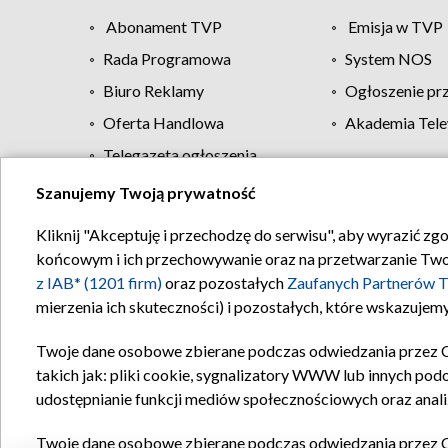
Abonament TVP
Emisja w TVP
Rada Programowa
System NOS
Biuro Reklamy
Ogłoszenie pr
Oferta Handlowa
Akademia Tele
Telegazeta ogłoszenia
Szanujemy Twoją prywatność
Regulamin TVP
Kliknij "Akceptuję i przechodzę do serwisu", aby wyrazić zg
końcowym i ich przechowywanie oraz na przetwarzanie Twoich
z IAB* (1201 firm)
oraz pozostałych
Zaufanych Partnerów T
mierzenia ich skuteczności) i pozostałych, które wskazujemy
Twoje dane osobowe zbierane podczas odwiedzania przez 
takich jak: pliki cookie, sygnalizatory WWW lub innych pod
udostępnianie funkcji mediów społecznościowych oraz anali
Twoje dane osobowe zbierane podczas odwiedzania przez 