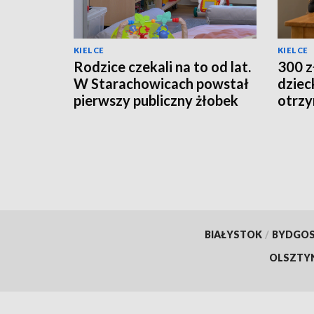
KIELCE
KIELCE
Rodzice czekali na to od lat.
300 z
W Starachowicach powstał
dziec
pierwszy publiczny żłobek
otrzy
BIAŁYSTOK
/
BYDGO
OLSZTY