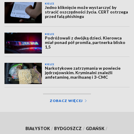
KIELCE
Jedno kliknięcie może wystarczyć by
stracić oszczędności życia. CERT ostrzega
przed falą phishingu
KIELCE
Podróżowali z dwójką dzieci. Kierowca
miał ponad pół promila, partnerka blisko
1,5
KIELCE
Narkotykowe zatrzymania w powiecie
jędrzejowskim. Kryminalni znaleźli
amfetaminę, marihuanę i 3-CMC
ZOBACZ WIĘCEJ
BIAŁYSTOK
/
BYDGOSZCZ
/
GDAŃSK
/