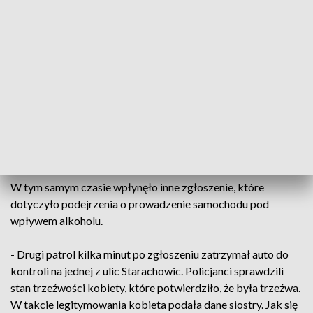
z mieszkań ma płakać dziecko. Na miejsce interwencji udali
się policjanci, którzy w mieszkaniu zastali 13-letniego
chłopca oraz jego półtoraroczną siostrę. Nastolatek
powiedział stróżom prawa, że mama gdzieś pojechała i nie
wie kiedy wróci. W trakcie interwencji do mieszkania
przyjechała pełnoletnia siostra, która wraz z dziewczynką i
załogą pogotowia udała się do szpitala na badania. Po
konsultacji lekarskiej potwierdzono, że dziewczynka jest
cała i zdrowa – relacjonował mł. asp. Paweł Kusiak z
Komendy Powiatowej Policji w Starachowicach.
W tym samym czasie wpłynęło inne zgłoszenie, które
dotyczyło podejrzenia o prowadzenie samochodu pod
wpływem alkoholu.
- Drugi patrol kilka minut po zgłoszeniu zatrzymał auto do
kontroli na jednej z ulic Starachowic. Policjanci sprawdzili
stan trzeźwości kobiety, które potwierdziło, że była trzeźwa.
W takcie legitymowania kobieta podała dane siostry. Jak się