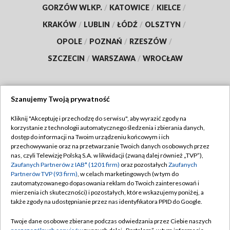
GORZÓW WLKP.
/
KATOWICE
/
KIELCE
/
KRAKÓW
/
LUBLIN
/
ŁÓDŹ
/
OLSZTYN
/
OPOLE
/
POZNAŃ
/
RZESZÓW
/
SZCZECIN
/
WARSZAWA
/
WROCŁAW
Szanujemy Twoją prywatność
Dołącz do nas:
Kliknij "Akceptuję i przechodzę do serwisu", aby wyrazić zgody na
korzystanie z technologii automatycznego śledzenia i zbierania danych,
TVP
dostęp do informacji na Twoim urządzeniu końcowym i ich
Abonament TVP
przechowywanie oraz na przetwarzanie Twoich danych osobowych przez
Regulamin TVP
nas, czyli Telewizję Polską S.A. w likwidacji (zwaną dalej również „TVP”),
Emisja w TVP
Polityka prywatności
Zaufanych Partnerów z IAB* (1201 firm)
oraz pozostałych
Zaufanych
Partnerów TVP (93 firm)
, w celach marketingowych (w tym do
Centrum informacji TVP
Moje zgody
zautomatyzowanego dopasowania reklam do Twoich zainteresowań i
mierzenia ich skuteczności) i pozostałych, które wskazujemy poniżej, a
Naziemna Telewizja Cyfrowa
Pomoc
także zgody na udostępnianie przez nas identyfikatora PPID do Google.
Sklep TVP
Biuro reklamy
Twoje dane osobowe zbierane podczas odwiedzania przez Ciebie naszych
Rada Programowa