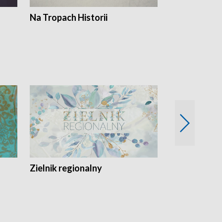
Na Tropach Historii
Szept ziemi
Zielnik regionalny
EkoLogiczni