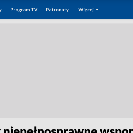
y
Program TV
Patronaty
Więcej
 niepełnosprawne wspom