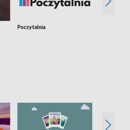
Poczytalnia
Koncerty TV