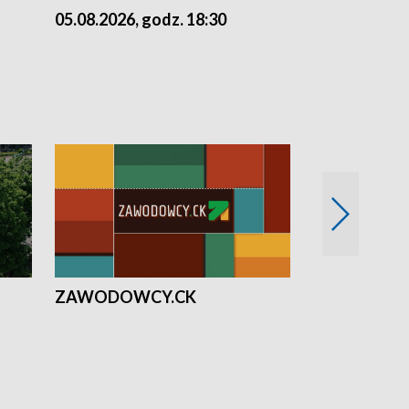
05.08.2026, godz. 18:30
04.08.2026, 
ZAWODOWCY.CK
Solidarni z U