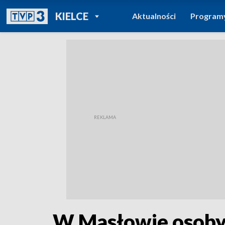
POWRÓT DO
KIELCE
Aktualności
Program
TVP REGIONY
W Masłowie osoby