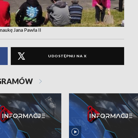
aukę Jana Pawła II
UDOSTĘPNIJ NA X
OGRAMÓW