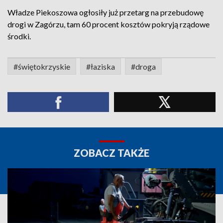
Władze Piekoszowa ogłosiły już przetarg na przebudowę
drogi w Zagórzu, tam 60 procent kosztów pokryją rządowe
środki.
#świętokrzyskie
#łaziska
#droga
ZOBACZ TAKŻE