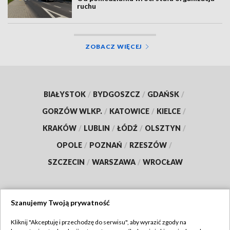
ruchu
ZOBACZ WIĘCEJ
BIAŁYSTOK
/
BYDGOSZCZ
/
GDAŃSK
/
GORZÓW WLKP.
/
KATOWICE
/
KIELCE
/
KRAKÓW
/
LUBLIN
/
ŁÓDŹ
/
OLSZTYN
/
OPOLE
/
POZNAŃ
/
RZESZÓW
/
SZCZECIN
/
WARSZAWA
/
WROCŁAW
Szanujemy Twoją prywatność
Dołącz do nas:
Kliknij "Akceptuję i przechodzę do serwisu", aby wyrazić zgody na