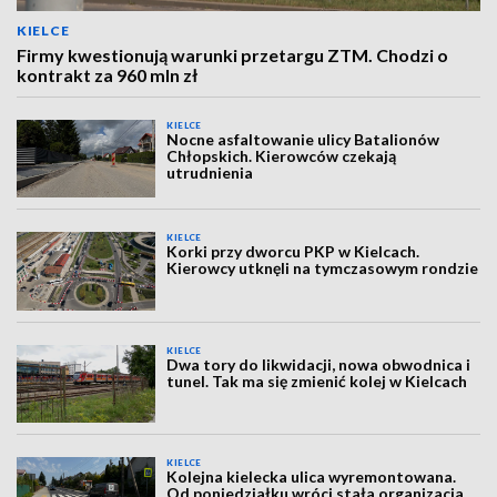
KIELCE
Firmy kwestionują warunki przetargu ZTM. Chodzi o
kontrakt za 960 mln zł
KIELCE
Nocne asfaltowanie ulicy Batalionów
Chłopskich. Kierowców czekają
utrudnienia
KIELCE
Korki przy dworcu PKP w Kielcach.
Kierowcy utknęli na tymczasowym rondzie
KIELCE
Dwa tory do likwidacji, nowa obwodnica i
tunel. Tak ma się zmienić kolej w Kielcach
KIELCE
Kolejna kielecka ulica wyremontowana.
Od poniedziałku wróci stała organizacja