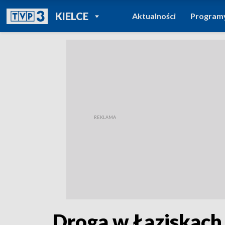
POWRÓT DO
KIELCE
Aktualności
Program
TVP REGIONY
Droga w Łaziskach