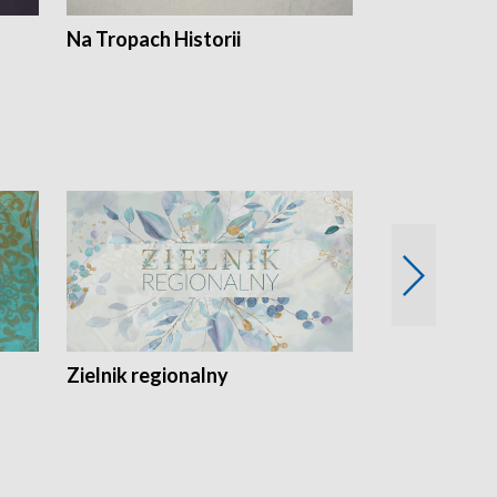
Na Tropach Historii
Szept ziemi
Zielnik regionalny
EkoLogiczni