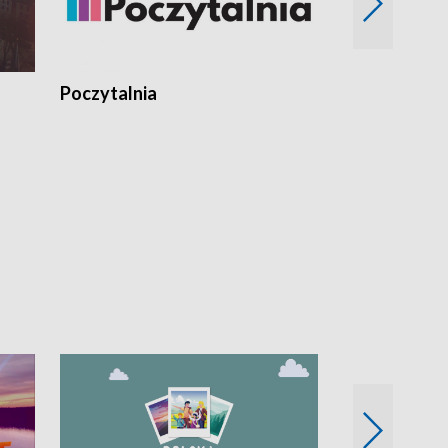
Poczytalnia
Koncerty TV