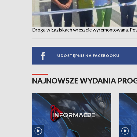
Droga w Łaziskach wreszcie wyremontowana. Pows
UDOSTĘPNIJ NA FACEBOOKU
NAJNOWSZE WYDANIA PR