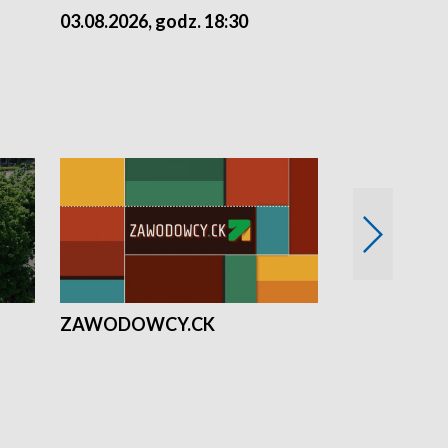
03.08.2026, godz. 18:30
02.08.2026, 
ZAWODOWCY.CK
Solidarni z U