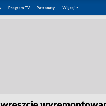
y
Program TV
Patronaty
Więcej
 wreszcie wyremontowan