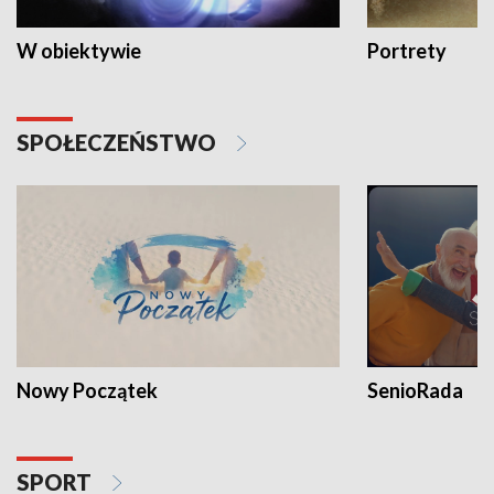
W obiektywie
Portrety
SPOŁECZEŃSTWO
Nowy Początek
SenioRada
SPORT