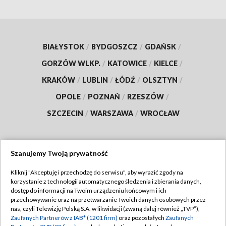
BIAŁYSTOK
/
BYDGOSZCZ
/
GDAŃSK
/
GORZÓW WLKP.
/
KATOWICE
/
KIELCE
/
KRAKÓW
/
LUBLIN
/
ŁÓDŹ
/
OLSZTYN
/
OPOLE
/
POZNAŃ
/
RZESZÓW
/
SZCZECIN
/
WARSZAWA
/
WROCŁAW
Szanujemy Twoją prywatność
Dołącz do nas:
Kliknij "Akceptuję i przechodzę do serwisu", aby wyrazić zgody na
korzystanie z technologii automatycznego śledzenia i zbierania danych,
TVP
dostęp do informacji na Twoim urządzeniu końcowym i ich
Abonament TVP
przechowywanie oraz na przetwarzanie Twoich danych osobowych przez
Regulamin TVP
nas, czyli Telewizję Polską S.A. w likwidacji (zwaną dalej również „TVP”),
Emisja w TVP
Zaufanych Partnerów z IAB* (1201 firm)
oraz pozostałych
Zaufanych
Polityka prywatności