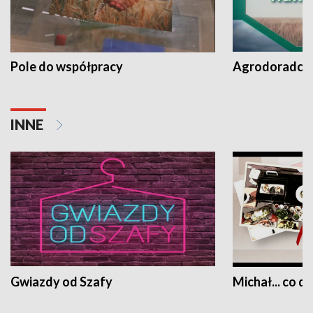
Pole do współpracy
Agrodoradcy 
INNE
Gwiazdy od Szafy
Michał... co dz