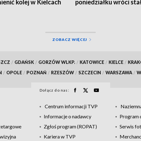
mienić kolej w Kielcach
poniedziałku wróci sta
organizacja ruchu
ZOBACZ WIĘCEJ
SZCZ
/
GDAŃSK
/
GORZÓW WLKP.
/
KATOWICE
/
KIELCE
/
KRA
N
/
OPOLE
/
POZNAŃ
/
RZESZÓW
/
SZCZECIN
/
WARSZAWA
/
W
Dołącz do nas:
Centrum informacji TVP
Naziemna
Informacje o nadawcy
Program d
zetargowe
Zgłoś program (ROPAT)
Serwis fo
wizyjna
Kariera w TVP
Merchandi