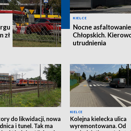
KIELCE
argu
Nocne asfaltowanie
n zł
Chłopskich. Kierow
utrudnienia
KIELCE
ory do likwidacji, nowa
Kolejna kielecka ulica
nica i tunel. Tak ma
wyremontowana. Od