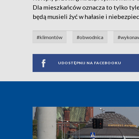
Dla mieszkańców oznacza to tylko tyle,
będą musieli żyć w hałasie i niebezpie
#klimontów
#obwodnica
#wykona
UDOSTĘPNIJ NA FACEBOOKU