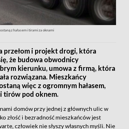
staną z hałasem i tirami za oknami
na przełom i projekt drogi, która
się, że budowa obwodnicy
brym kierunku, umowa z firmą, która
tała rozwiązana. Mieszkańcy
zostaną więc z ogromnym hałasem,
i tirów pod oknem.
ami domów przy jednej z głównych ulic w
lko złość i bezradność mieszkańców jest
warte, człowiek nie słyszy własnych myśli. Nie