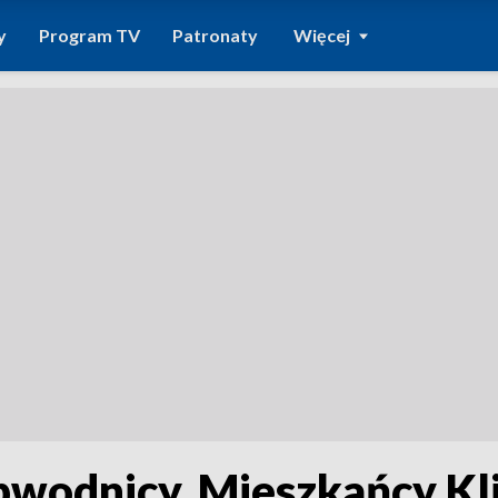
y
Program TV
Patronaty
Więcej
bwodnicy. Mieszkańcy Kl