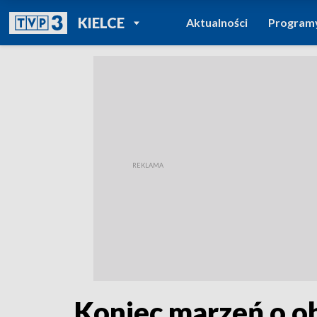
POWRÓT DO
KIELCE
Aktualności
Program
TVP REGIONY
Koniec marzeń o o