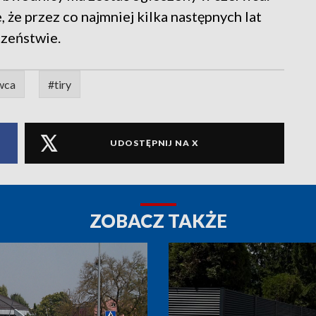
 że przez co najmniej kilka następnych lat
czeństwie.
wca
#tiry
UDOSTĘPNIJ NA X
ZOBACZ TAKŻE