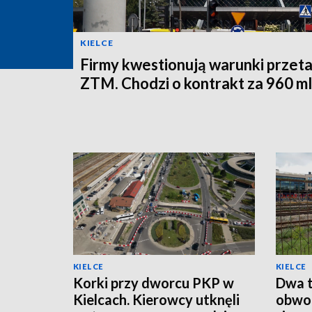
KIELCE
Firmy kwestionują warunki przet
ZTM. Chodzi o kontrakt za 960 ml
KIELCE
KIELCE
Korki przy dworcu PKP w
Dwa t
Kielcach. Kierowcy utknęli
obwod