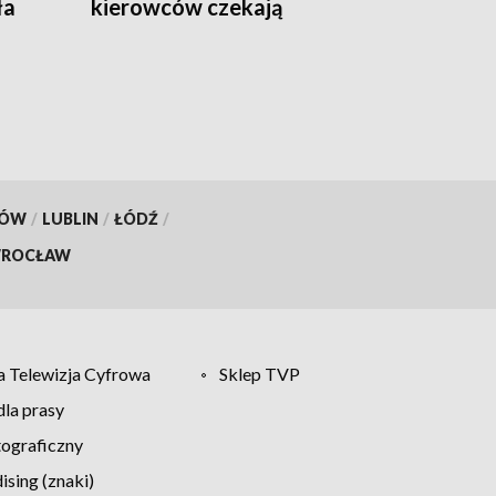
ła
kierowców czekają
utrudnienia
KÓW
/
LUBLIN
/
ŁÓDŹ
/
ROCŁAW
 Telewizja Cyfrowa
Sklep TVP
la prasy
tograficzny
sing (znaki)