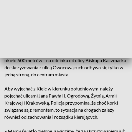
pozostałych drogach tworzą się duże zatory, które paraliżują
ruch w stolicy województwa. Najtrudniej jeździ się ulicą
Ogrodową, przez którą poprowadzono objazd od
remontowanego fragmentu ulicy Krakowskiej. Kłopoty są
także na Seminaryjskiej, gdzie auta stoją w kolejce już na
wysokości Sądu Okręgowego.
Remontowany jest fragment ulicy Krakowskiej o długości
około 600 metrów – na odcinku od ulicy Biskupa Kaczmarka
do skrzyżowania z ulicą Owocową ruch odbywa się tylko w
jedną stroną, do centrum miasta.
Aby wyjechać z Kielc w kierunku południowym, należy
pojechać ulicami Jana Pawła II, Ogrodową, Żytnią, Armii
Krajowej i Krakowską. Policja przypomina, że choć korki
związane są z remontem, to sytuacja na drogach zależy
również od zachowania i rozsądku kierujących.
– Mamy światło zielone, a widzimy, że za skrzyżowaniem już