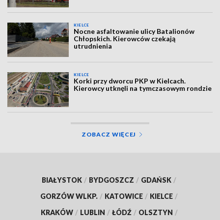
KIELCE
Nocne asfaltowanie ulicy Batalionów
Chłopskich. Kierowców czekają
utrudnienia
KIELCE
Korki przy dworcu PKP w Kielcach.
Kierowcy utknęli na tymczasowym rondzie
ZOBACZ WIĘCEJ
BIAŁYSTOK
/
BYDGOSZCZ
/
GDAŃSK
/
GORZÓW WLKP.
/
KATOWICE
/
KIELCE
/
KRAKÓW
/
LUBLIN
/
ŁÓDŹ
/
OLSZTYN
/