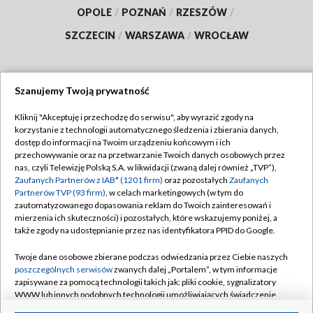
OPOLE
/
POZNAŃ
/
RZESZÓW
/
SZCZECIN
/
WARSZAWA
/
WROCŁAW
Szanujemy Twoją prywatność
Dołącz do nas:
Kliknij "Akceptuję i przechodzę do serwisu", aby wyrazić zgody na
korzystanie z technologii automatycznego śledzenia i zbierania danych,
TVP
dostęp do informacji na Twoim urządzeniu końcowym i ich
Abonament TVP
przechowywanie oraz na przetwarzanie Twoich danych osobowych przez
Regulamin TVP
nas, czyli Telewizję Polską S.A. w likwidacji (zwaną dalej również „TVP”),
Emisja w TVP
Polityka prywatności
Zaufanych Partnerów z IAB* (1201 firm)
oraz pozostałych
Zaufanych
Partnerów TVP (93 firm)
, w celach marketingowych (w tym do
Centrum informacji TVP
Moje zgody
zautomatyzowanego dopasowania reklam do Twoich zainteresowań i
mierzenia ich skuteczności) i pozostałych, które wskazujemy poniżej, a
Naziemna Telewizja Cyfrowa
Pomoc
także zgody na udostępnianie przez nas identyfikatora PPID do Google.
Sklep TVP
Biuro reklamy
Twoje dane osobowe zbierane podczas odwiedzania przez Ciebie naszych
Rada Programowa
Kontakt
poszczególnych serwisów
zwanych dalej „Portalem”, w tym informacje
zapisywane za pomocą technologii takich jak: pliki cookie, sygnalizatory
System NOS
WWW lub innych podobnych technologii umożliwiających świadczenie
dopasowanych i bezpiecznych usług, personalizację treści oraz reklam,
Informacje o nadawcy