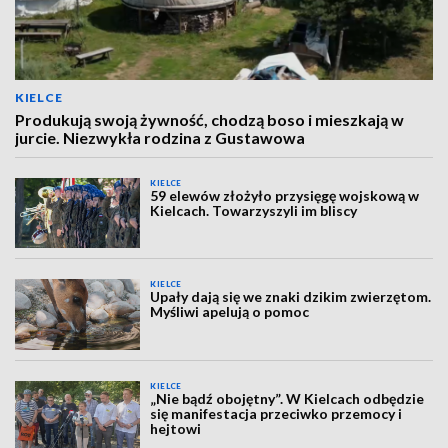
KIELCE
Produkują swoją żywność, chodzą boso i mieszkają w
jurcie. Niezwykła rodzina z Gustawowa
KIELCE
59 elewów złożyło przysięgę wojskową w
Kielcach. Towarzyszyli im bliscy
KIELCE
Upały dają się we znaki dzikim zwierzętom.
Myśliwi apelują o pomoc
KIELCE
„Nie bądź obojętny”. W Kielcach odbędzie
się manifestacja przeciwko przemocy i
hejtowi