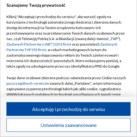
Szanujemy Twoją prywatność
Dołącz do nas:
Kliknij "Akceptuję i przechodzę do serwisu", aby wyrazić zgody na
korzystanie z technologii automatycznego śledzenia i zbierania danych,
TVP
dostęp do informacji na Twoim urządzeniu końcowym i ich
Abonament TVP
przechowywanie oraz na przetwarzanie Twoich danych osobowych przez
Regulamin TVP
nas, czyli Telewizję Polską S.A. w likwidacji (zwaną dalej również „TVP”),
Emisja w TVP
Polityka prywatności
Zaufanych Partnerów z IAB* (1201 firm)
oraz pozostałych
Zaufanych
Partnerów TVP (93 firm)
, w celach marketingowych (w tym do
Centrum informacji TVP
Moje zgody
zautomatyzowanego dopasowania reklam do Twoich zainteresowań i
mierzenia ich skuteczności) i pozostałych, które wskazujemy poniżej, a
Naziemna Telewizja Cyfrowa
Pomoc
także zgody na udostępnianie przez nas identyfikatora PPID do Google.
Sklep TVP
Biuro reklamy
Twoje dane osobowe zbierane podczas odwiedzania przez Ciebie naszych
Rada Programowa
Kontakt
poszczególnych serwisów
zwanych dalej „Portalem”, w tym informacje
zapisywane za pomocą technologii takich jak: pliki cookie, sygnalizatory
System NOS
WWW lub innych podobnych technologii umożliwiających świadczenie
dopasowanych i bezpiecznych usług, personalizację treści oraz reklam,
Informacje o nadawcy
Kanały
udostępnianie funkcji mediów społecznościowych oraz analizowanie
Akceptuję i przechodzę do serwisu
ruchu w Internecie.
Program dla prasy
©2026 Telewizja Polska S.A. w likwidacji
Biuro Reklamy
Twoje dane osobowe zbierane podczas odwiedzania przez Ciebie
Ustawienia zaawansowane
poszczególnych serwisów
na Portalu, takie jak adresy IP, identyfikatory
Ogłoszenie przetargowe
Twoich urządzeń końcowych i identyfikatory plików cookie, informacje o