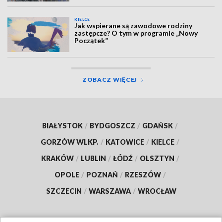
KIELCE
Jak wspierane są zawodowe rodziny
zastępcze? O tym w programie „Nowy
Początek”
ZOBACZ WIĘCEJ
BIAŁYSTOK
/
BYDGOSZCZ
/
GDAŃSK
/
GORZÓW WLKP.
/
KATOWICE
/
KIELCE
/
KRAKÓW
/
LUBLIN
/
ŁÓDŹ
/
OLSZTYN
/
OPOLE
/
POZNAŃ
/
RZESZÓW
/
SZCZECIN
/
WARSZAWA
/
WROCŁAW