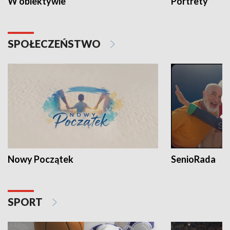
W obiektywie
Portrety
SPOŁECZEŃSTWO
Nowy Początek
SenioRada
SPORT