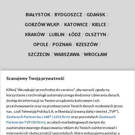
BIAŁYSTOK
/
BYDGOSZCZ
/
GDAŃSK
/
GORZÓW WLKP.
/
KATOWICE
/
KIELCE
/
KRAKÓW
/
LUBLIN
/
ŁÓDŹ
/
OLSZTYN
/
OPOLE
/
POZNAŃ
/
RZESZÓW
/
SZCZECIN
/
WARSZAWA
/
WROCŁAW
Szanujemy Twoją prywatność
Dołącz do nas:
Kliknij "Akceptuję i przechodzę do serwisu", aby wyrazić zgody na
korzystanie z technologii automatycznego śledzenia i zbierania danych,
TVP
dostęp do informacji na Twoim urządzeniu końcowym i ich
Abonament TVP
przechowywanie oraz na przetwarzanie Twoich danych osobowych przez
Regulamin TVP
nas, czyli Telewizję Polską S.A. w likwidacji (zwaną dalej również „TVP”),
Emisja w TVP
Zaufanych Partnerów z IAB* (1201 firm)
oraz pozostałych
Zaufanych
Polityka prywatności
Partnerów TVP (93 firm)
, w celach marketingowych (w tym do
Centrum informacji TVP
Moje zgody
zautomatyzowanego dopasowania reklam do Twoich zainteresowań i
mierzenia ich skuteczności) i pozostałych, które wskazujemy poniżej, a