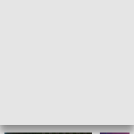
Informator kulturalny
Drzwi do kult
TECHNIKA I MOTORYZACJA
WYPOCZYNEK I REKREACJA