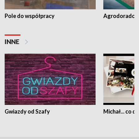
Pole do współpracy
Agrodoradcy 
INNE
Gwiazdy od Szafy
Michał... co dz