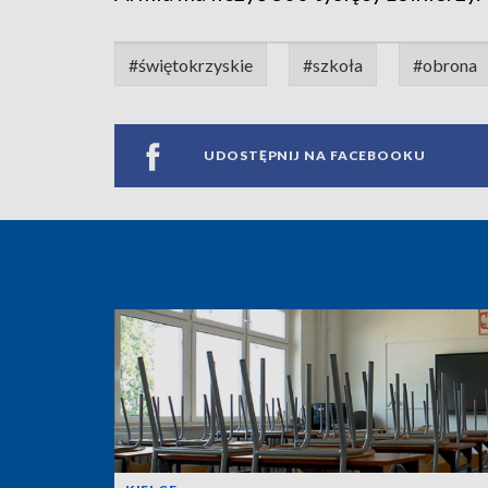
#świętokrzyskie
#szkoła
#obrona
UDOSTĘPNIJ NA FACEBOOKU