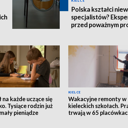
KIELCE
Polska kształci nie
ich
specjalistów? Ekspe
przed poważnym p
KIELCE
ł na każde uczące się
Wakacyjne remonty w
ko. Tysiące rodzin już
kieleckich szkołach. Pr
mały pieniądze
trwają w 65 placówka