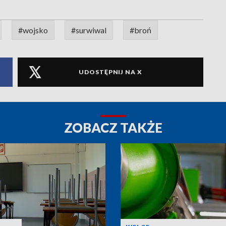
#wojsko
#surwiwal
#broń
UDOSTĘPNIJ NA X
ZOBACZ TAKŻE