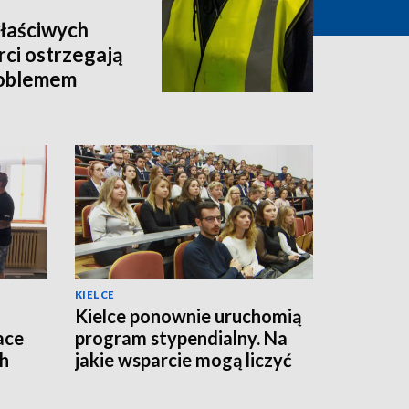
właściwych
rci ostrzegają
roblemem
KIELCE
Kielce ponownie uruchomią
ace
program stypendialny. Na
ch
jakie wsparcie mogą liczyć
studenci?