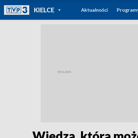
POWRÓT DO
KIELCE
Aktualności
Program
TVP REGIONY
Wiedza, która moż