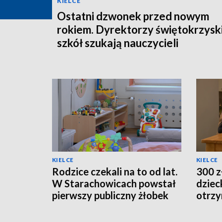
KIELCE
Ostatni dzwonek przed nowym
rokiem. Dyrektorzy świętokrzysk
szkół szukają nauczycieli
KIELCE
KIELCE
Rodzice czekali na to od lat.
300 z
W Starachowicach powstał
dziec
pierwszy publiczny żłobek
otrzy