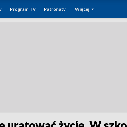
y
Program TV
Patronaty
Więcej
e uratować życie. W szko