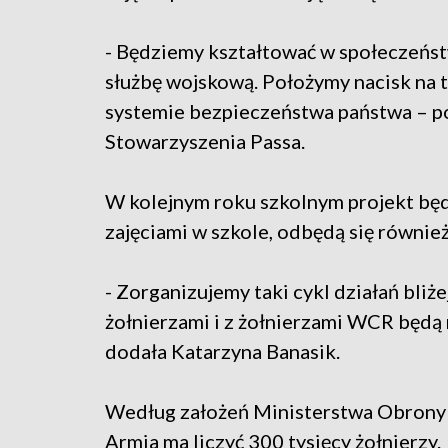
- Będziemy kształtować w społeczeńs
służbę wojskową. Położymy nacisk na t
systemie bezpieczeństwa państwa – po
Stowarzyszenia Passa.
W kolejnym roku szkolnym projekt będ
zajęciami w szkole, odbędą się również
- Zorganizujemy taki cykl działań bl
żołnierzami i z żołnierzami WCR będą 
dodała Katarzyna Banasik.
Według założeń Ministerstwa Obrony
Armia ma liczyć 300 tysięcy żołnierzy.