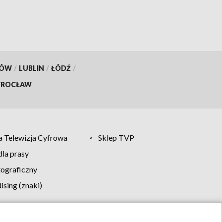
KÓW
/
LUBLIN
/
ŁÓDŹ
/
ROCŁAW
 Telewizja Cyfrowa
Sklep TVP
la prasy
tograficzny
sing (znaki)