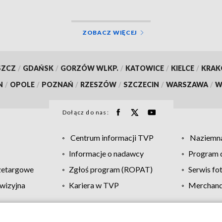
ZOBACZ WIĘCEJ
SZCZ
/
GDAŃSK
/
GORZÓW WLKP.
/
KATOWICE
/
KIELCE
/
KRA
N
/
OPOLE
/
POZNAŃ
/
RZESZÓW
/
SZCZECIN
/
WARSZAWA
/
W
Dołącz do nas:
Centrum informacji TVP
Naziemna
Informacje o nadawcy
Program d
zetargowe
Zgłoś program (ROPAT)
Serwis fo
wizyjna
Kariera w TVP
Merchandi