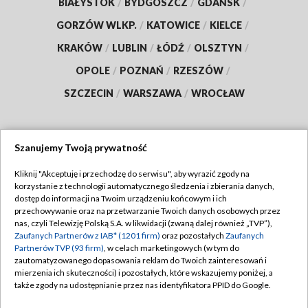
BIAŁYSTOK
/
BYDGOSZCZ
/
GDAŃSK
/
GORZÓW WLKP.
/
KATOWICE
/
KIELCE
/
KRAKÓW
/
LUBLIN
/
ŁÓDŹ
/
OLSZTYN
/
OPOLE
/
POZNAŃ
/
RZESZÓW
/
SZCZECIN
/
WARSZAWA
/
WROCŁAW
Szanujemy Twoją prywatność
Dołącz do nas:
Kliknij "Akceptuję i przechodzę do serwisu", aby wyrazić zgody na
korzystanie z technologii automatycznego śledzenia i zbierania danych,
TVP
dostęp do informacji na Twoim urządzeniu końcowym i ich
Abonament TVP
przechowywanie oraz na przetwarzanie Twoich danych osobowych przez
Regulamin TVP
nas, czyli Telewizję Polską S.A. w likwidacji (zwaną dalej również „TVP”),
Emisja w TVP
Polityka prywatności
Zaufanych Partnerów z IAB* (1201 firm)
oraz pozostałych
Zaufanych
Partnerów TVP (93 firm)
, w celach marketingowych (w tym do
Centrum informacji TVP
Moje zgody
zautomatyzowanego dopasowania reklam do Twoich zainteresowań i
mierzenia ich skuteczności) i pozostałych, które wskazujemy poniżej, a
Naziemna Telewizja Cyfrowa
Pomoc
także zgody na udostępnianie przez nas identyfikatora PPID do Google.
Sklep TVP
Biuro reklamy