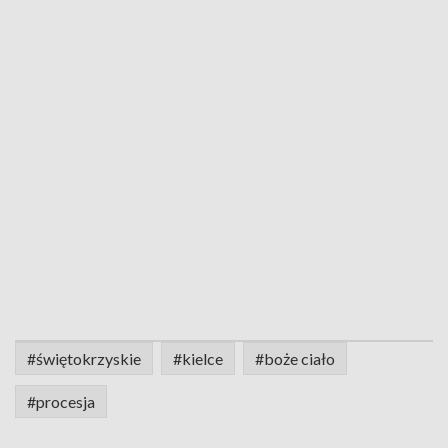
#świętokrzyskie
#kielce
#boże ciało
#procesja