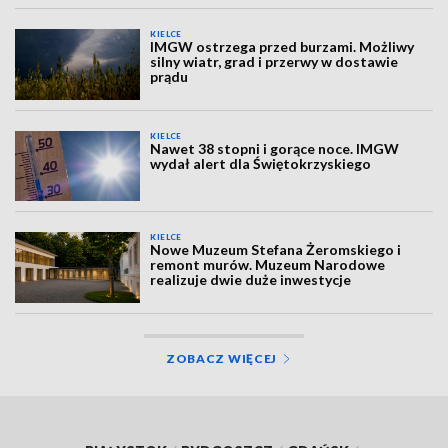
KIELCE
IMGW ostrzega przed burzami. Możliwy
silny wiatr, grad i przerwy w dostawie
prądu
KIELCE
Nawet 38 stopni i gorące noce. IMGW
wydał alert dla Świętokrzyskiego
KIELCE
Nowe Muzeum Stefana Żeromskiego i
remont murów. Muzeum Narodowe
realizuje dwie duże inwestycje
ZOBACZ WIĘCEJ