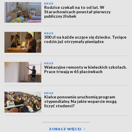
KIELCE
Rodzice czekali na to od lat. W
Starachowicach powstał pierwszy
publiczny żłobek
KIELCE
300 zł na każde uczące się dziecko. Tysiące
rodzin już otrzymały pieniądze
KIELCE
Wakacyjne remonty w kieleckich szkołach.
Prace trwają w 65 placówkach
KIELCE
Kielce ponownie uruchomią program
stypendialny. Na jakie wsparcie mogą
liczyć studenci?
ZOBACZ WIĘCEJ