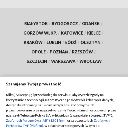
BIAŁYSTOK
/
BYDGOSZCZ
/
GDAŃSK
/
GORZÓW WLKP.
/
KATOWICE
/
KIELCE
/
KRAKÓW
/
LUBLIN
/
ŁÓDŹ
/
OLSZTYN
/
OPOLE
/
POZNAŃ
/
RZESZÓW
/
SZCZECIN
/
WARSZAWA
/
WROCŁAW
Szanujemy Twoją prywatność
Dołącz do nas:
Kliknij "Akceptuję i przechodzę do serwisu", aby wyrazić zgody na
korzystanie z technologii automatycznego śledzenia i zbierania danych,
TVP
dostęp do informacji na Twoim urządzeniu końcowym i ich
Abonament TVP
przechowywanie oraz na przetwarzanie Twoich danych osobowych przez
Regulamin TVP
nas, czyli Telewizję Polską S.A. w likwidacji (zwaną dalej również „TVP”),
Emisja w TVP
Polityka prywatności
Zaufanych Partnerów z IAB* (1201 firm)
oraz pozostałych
Zaufanych
Partnerów TVP (93 firm)
, w celach marketingowych (w tym do