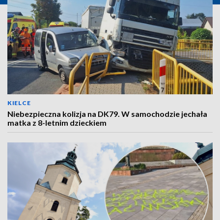
KIELCE
Niebezpieczna kolizja na DK79. W samochodzie jechała
matka z 8-letnim dzieckiem