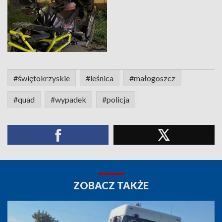
#świętokrzyskie
#leśnica
#małogoszcz
#quad
#wypadek
#policja
ZOBACZ TAKŻE