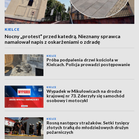
KIELCE
Nocny „protest” przed katedrą. Nieznany sprawca
namalował napis z oskarżeniami o zdradę
KIELCE
Próba podpalenia drzwi kościoła w
Kielcach. Policja prowadzi postępowanie
KIELCE
Wypadek w Mikułowicach na drodze
krajowej nr 73. Zderzyły się samochód
osobowy i motocykl
KIELCE
Rosną następcy strażaków. Setki tysięcy
złotych trafią do młodzieżowych drużyn
pożarniczych