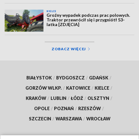
KIELCE
Groźny wypadek podczas prac polowych.
Traktor przewrócił się i przygniótł 53-
latka [ZDJĘCIA]
ZOBACZ WIĘCEJ
BIAŁYSTOK
/
BYDGOSZCZ
/
GDAŃSK
/
GORZÓW WLKP.
/
KATOWICE
/
KIELCE
/
KRAKÓW
/
LUBLIN
/
ŁÓDŹ
/
OLSZTYN
/
OPOLE
/
POZNAŃ
/
RZESZÓW
/
SZCZECIN
/
WARSZAWA
/
WROCŁAW