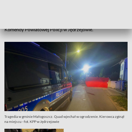
prędkości do warunków panujących na drodze, w wyniku
czego uderzył w ogrodzenie. Na miejsce została wezwana
załoga ratownictwa medycznego. Niestety życia mężczyzny
nie udało się uratować – powiedziała sierż. szt. Beata Soboń z
Komendy Powiatowej Policji w Jędrzejowie.
Tragedia w gminie Małogoszcz. Quad wjechał w ogrodzenie. Kierowca zginął
na miejscu - fot. KPP w Jędrzejowie