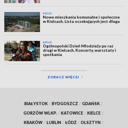
KIELCE
Nowe mieszkania komunalne i społeczne
w Kielcach. Lista oczekujących jest długa
KIELCE
Ogólnopolski Dzień Młodzieży po raz
drugi w Kielcach. Koncerty, warsztaty i
spotkania
ZOBACZ WIĘCEJ
BIAŁYSTOK
/
BYDGOSZCZ
/
GDAŃSK
/
GORZÓW WLKP.
/
KATOWICE
/
KIELCE
/
KRAKÓW
/
LUBLIN
/
ŁÓDŹ
/
OLSZTYN
/