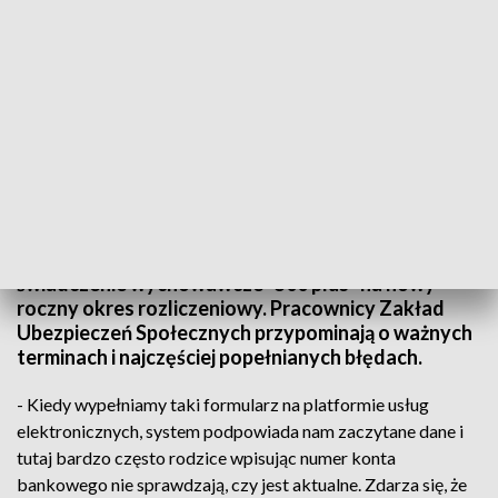
Nowe wnioski o „500 plus”. Warto pamiętać o ważnych terminach
ZUS od lutego przyjmuje od rodziców wnioski o
świadczenie wychowawcze "500 plus" na nowy
roczny okres rozliczeniowy. Pracownicy Zakład
Ubezpieczeń Społecznych przypominają o ważnych
terminach i najczęściej popełnianych błędach.
- Kiedy wypełniamy taki formularz na platformie usług
elektronicznych, system podpowiada nam zaczytane dane i
tutaj bardzo często rodzice wpisując numer konta
bankowego nie sprawdzają, czy jest aktualne. Zdarza się, że