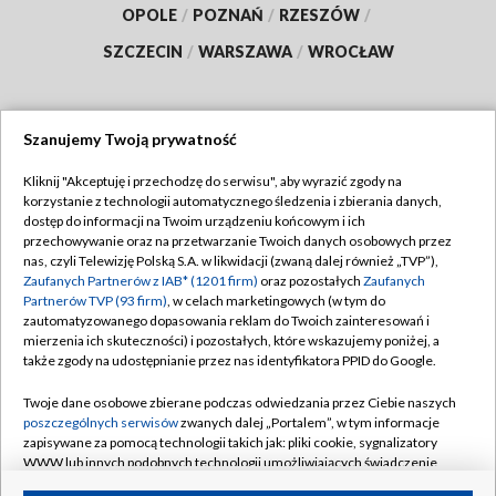
OPOLE
/
POZNAŃ
/
RZESZÓW
/
SZCZECIN
/
WARSZAWA
/
WROCŁAW
Szanujemy Twoją prywatność
Dołącz do nas:
Kliknij "Akceptuję i przechodzę do serwisu", aby wyrazić zgody na
korzystanie z technologii automatycznego śledzenia i zbierania danych,
TVP
dostęp do informacji na Twoim urządzeniu końcowym i ich
Abonament TVP
przechowywanie oraz na przetwarzanie Twoich danych osobowych przez
Regulamin TVP
nas, czyli Telewizję Polską S.A. w likwidacji (zwaną dalej również „TVP”),
Emisja w TVP
Polityka prywatności
Zaufanych Partnerów z IAB* (1201 firm)
oraz pozostałych
Zaufanych
Partnerów TVP (93 firm)
, w celach marketingowych (w tym do
Centrum informacji TVP
Moje zgody
zautomatyzowanego dopasowania reklam do Twoich zainteresowań i
mierzenia ich skuteczności) i pozostałych, które wskazujemy poniżej, a
Naziemna Telewizja Cyfrowa
Pomoc
także zgody na udostępnianie przez nas identyfikatora PPID do Google.
Sklep TVP
Biuro reklamy
Twoje dane osobowe zbierane podczas odwiedzania przez Ciebie naszych
Rada Programowa
Kontakt
poszczególnych serwisów
zwanych dalej „Portalem”, w tym informacje
zapisywane za pomocą technologii takich jak: pliki cookie, sygnalizatory
System NOS
WWW lub innych podobnych technologii umożliwiających świadczenie
dopasowanych i bezpiecznych usług, personalizację treści oraz reklam,
Informacje o nadawcy
Kanały