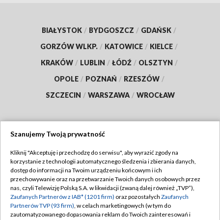
BIAŁYSTOK
/
BYDGOSZCZ
/
GDAŃSK
/
GORZÓW WLKP.
/
KATOWICE
/
KIELCE
/
KRAKÓW
/
LUBLIN
/
ŁÓDŹ
/
OLSZTYN
/
OPOLE
/
POZNAŃ
/
RZESZÓW
/
SZCZECIN
/
WARSZAWA
/
WROCŁAW
Szanujemy Twoją prywatność
Dołącz do nas:
Kliknij "Akceptuję i przechodzę do serwisu", aby wyrazić zgody na
korzystanie z technologii automatycznego śledzenia i zbierania danych,
TVP
dostęp do informacji na Twoim urządzeniu końcowym i ich
Abonament TVP
przechowywanie oraz na przetwarzanie Twoich danych osobowych przez
Regulamin TVP
nas, czyli Telewizję Polską S.A. w likwidacji (zwaną dalej również „TVP”),
Emisja w TVP
Polityka prywatności
Zaufanych Partnerów z IAB* (1201 firm)
oraz pozostałych
Zaufanych
Partnerów TVP (93 firm)
, w celach marketingowych (w tym do
Centrum informacji TVP
Moje zgody
zautomatyzowanego dopasowania reklam do Twoich zainteresowań i