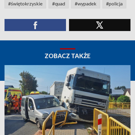
#świętokrzyskie
#quad
#wypadek
#policja
ZOBACZ TAKŻE