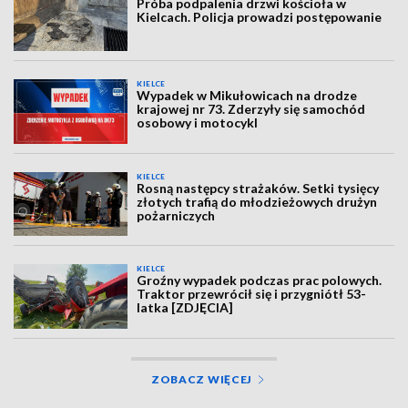
Próba podpalenia drzwi kościoła w
Kielcach. Policja prowadzi postępowanie
KIELCE
Wypadek w Mikułowicach na drodze
krajowej nr 73. Zderzyły się samochód
osobowy i motocykl
KIELCE
Rosną następcy strażaków. Setki tysięcy
złotych trafią do młodzieżowych drużyn
pożarniczych
KIELCE
Groźny wypadek podczas prac polowych.
Traktor przewrócił się i przygniótł 53-
latka [ZDJĘCIA]
ZOBACZ WIĘCEJ