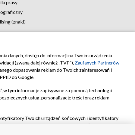
la prasy
tograficzny
sing (znaki)
klamy
Kontakt
rania danych, dostęp do informacji na Twoim urządzeniu
idacji (zwaną dalej również „TVP”),
Zaufanych Partnerów
anego dopasowania reklam do Twoich zainteresowań i
a PPID do Google.
”, w tym informacje zapisywane za pomocą technologii
zpiecznych usług, personalizację treści oraz reklam,
identyfikatory Twoich urządzeń końcowych i identyfikatory
P,
Zaufanych Partnerów z IAB
oraz pozostałych
Zaufanych
 wyboru podstawowych reklam, wyboru spersonalizowanych