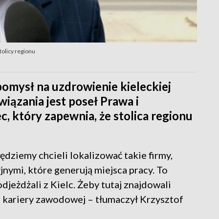
tolicy regionu
pomysł na uzdrowienie kieleckiej
ązania jest poseł Prawa i
c, który zapewnia, że stolica regionu
ędziemy chcieli lokalizować takie firmy,
nymi, które generują miejsca pracy. To
djeżdżali z Kielc. Żeby tutaj znajdowali
 kariery zawodowej – tłumaczył Krzysztof