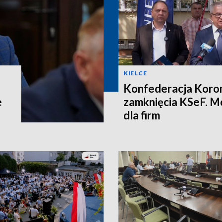
KIELCE
Konfederacja Koron
e
zamknięcia KSeF. M
dla firm