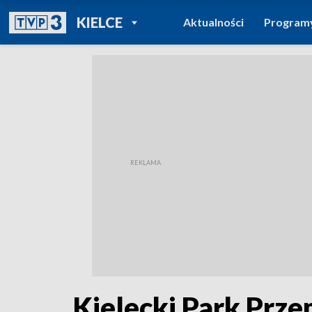
POWRÓT DO
KIELCE
Aktualności
Program
TVP REGIONY
Kielecki Park Prz