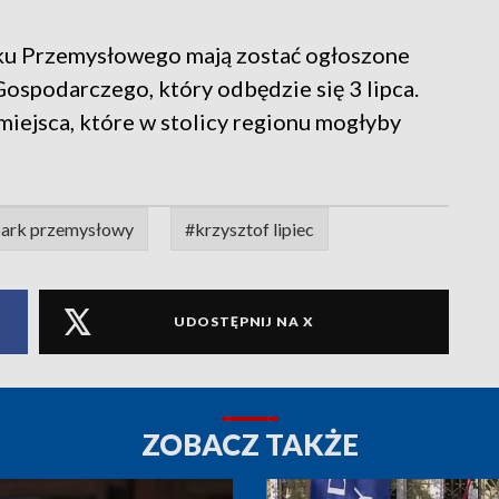
ku Przemysłowego mają zostać ogłoszone
spodarczego, który odbędzie się 3 lipca.
iejsca, które w stolicy regionu mogłyby
 park przemysłowy
#krzysztof lipiec
UDOSTĘPNIJ NA X
ZOBACZ TAKŻE