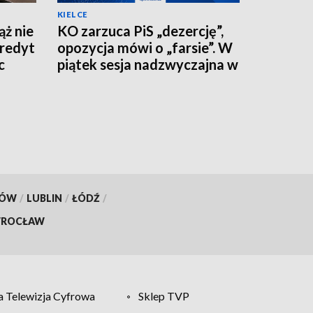
KIELCE
ż nie
KO zarzuca PiS „dezercję”,
kredyt
opozycja mówi o „farsie”. W
c
piątek sesja nadzwyczajna w
kieleckim ratuszu
KÓW
/
LUBLIN
/
ŁÓDŹ
/
ROCŁAW
 Telewizja Cyfrowa
Sklep TVP