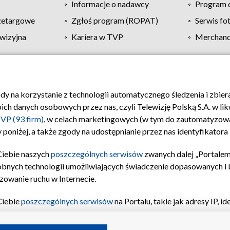
Informacje o nadawcy
Program d
zetargowe
Zgłoś program (ROPAT)
Serwis fo
wizyjna
Kariera w TVP
Merchandi
Polityka prywatności
Moje zgody
Pomoc
Biuro re
ody na korzystanie z technologii automatycznego śledzenia i zbie
 danych osobowych przez nas, czyli Telewizję Polską S.A. w likw
VP (93 firm)
, w celach marketingowych (w tym do zautomatyzow
 poniżej, a także zgody na udostępnianie przez nas identyfikator
Ciebie naszych
poszczególnych serwisów
zwanych dalej „Portalem
obnych technologii umożliwiających świadczenie dopasowanych i be
zowanie ruchu w Internecie.
Ciebie
poszczególnych serwisów
na Portalu, takie jak adresy IP, 
sach Portalu czy historia odwiedzin będą przetwarzane przez TV
ji: przechowywania informacji na urządzeniu lub dostęp do nich,
©2026 Telewizja Polska S.A. w likwidacji