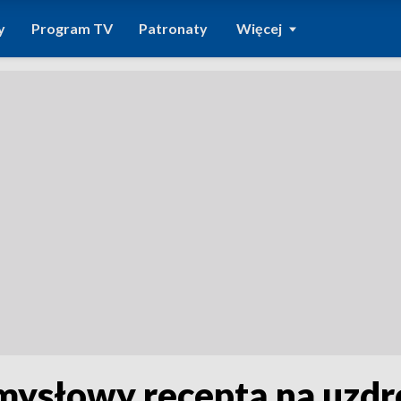
y
Program TV
Patronaty
Więcej
emysłowy receptą na uzd