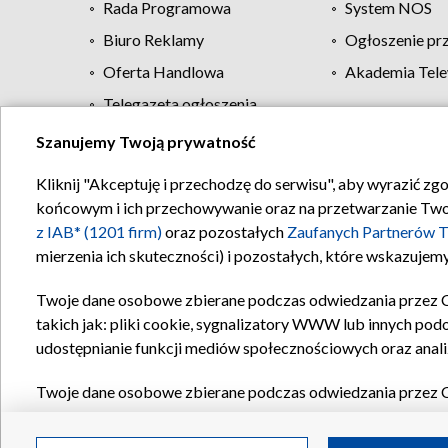
Rada Programowa
System NOS
Biuro Reklamy
Ogłoszenie pr
Oferta Handlowa
Akademia Tele
Telegazeta ogłoszenia
Szanujemy Twoją prywatność
Regulamin TVP
Kliknij "Akceptuję i przechodzę do serwisu", aby wyrazić zg
końcowym i ich przechowywanie oraz na przetwarzanie Twoich
z IAB* (1201 firm)
oraz pozostałych
Zaufanych Partnerów T
mierzenia ich skuteczności) i pozostałych, które wskazujemy
Twoje dane osobowe zbierane podczas odwiedzania przez 
takich jak: pliki cookie, sygnalizatory WWW lub innych pod
udostępnianie funkcji mediów społecznościowych oraz anali
Twoje dane osobowe zbierane podczas odwiedzania przez 
plików cookie, informacje o Twoich wyszukiwaniach w serwi
Partnerów TVP
dla realizacji następujących celów i funkc