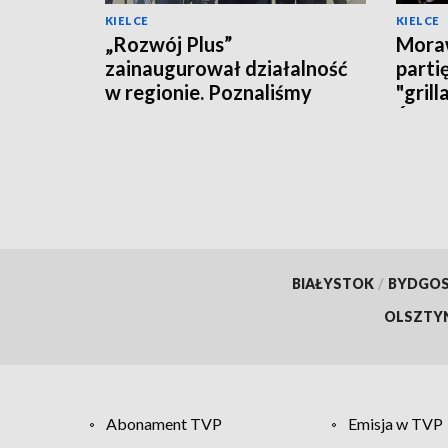
KIELCE
KIELCE
„Rozwój Plus”
Moraw
zainaugurował działalność
parti
w regionie. Poznaliśmy
"grill
polityczne plany i... działaczy
Święt
BIAŁYSTOK
/
BYDGO
OLSZTY
Abonament TVP
Emisja w TVP