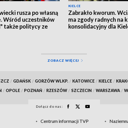
KIELCE
iecki rusza po własną
Zabrakło kworum. Wcią
ę. Wśród uczestników
ma zgody radnych na 
a" także politycy ze
konsolidacyjny dla Kiel
okrzyskiego
ZOBACZ WIĘCEJ
SZCZ
/
GDAŃSK
/
GORZÓW WLKP.
/
KATOWICE
/
KIELCE
/
KRA
N
/
OPOLE
/
POZNAŃ
/
RZESZÓW
/
SZCZECIN
/
WARSZAWA
/
W
Dołącz do nas:
Centrum informacji TVP
Naziemna