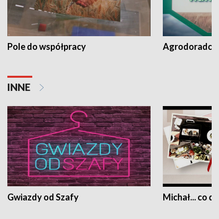
Pole do współpracy
Agrodoradcy 
INNE
Gwiazdy od Szafy
Michał... co dz