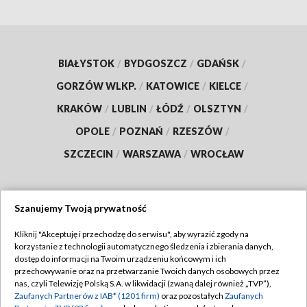
BIAŁYSTOK
/
BYDGOSZCZ
/
GDAŃSK
/
GORZÓW WLKP.
/
KATOWICE
/
KIELCE
/
KRAKÓW
/
LUBLIN
/
ŁÓDŹ
/
OLSZTYN
/
OPOLE
/
POZNAŃ
/
RZESZÓW
/
SZCZECIN
/
WARSZAWA
/
WROCŁAW
Szanujemy Twoją prywatność
Dołącz do nas:
Kliknij "Akceptuję i przechodzę do serwisu", aby wyrazić zgody na
korzystanie z technologii automatycznego śledzenia i zbierania danych,
TVP
dostęp do informacji na Twoim urządzeniu końcowym i ich
Abonament TVP
przechowywanie oraz na przetwarzanie Twoich danych osobowych przez
Regulamin TVP
nas, czyli Telewizję Polską S.A. w likwidacji (zwaną dalej również „TVP”),
Emisja w TVP
Zaufanych Partnerów z IAB* (1201 firm)
oraz pozostałych
Zaufanych
Polityka prywatności