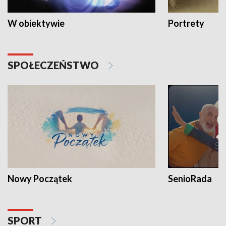
W obiektywie
Portrety
SPOŁECZEŃSTWO
Nowy Początek
SenioRada
SPORT