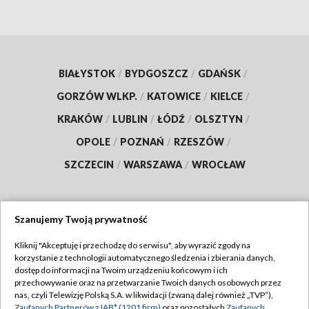
BIAŁYSTOK
/
BYDGOSZCZ
/
GDAŃSK
/
GORZÓW WLKP.
/
KATOWICE
/
KIELCE
/
KRAKÓW
/
LUBLIN
/
ŁÓDŹ
/
OLSZTYN
/
OPOLE
/
POZNAŃ
/
RZESZÓW
/
SZCZECIN
/
WARSZAWA
/
WROCŁAW
Szanujemy Twoją prywatność
Dołącz do nas:
Kliknij "Akceptuję i przechodzę do serwisu", aby wyrazić zgody na
korzystanie z technologii automatycznego śledzenia i zbierania danych,
TVP
dostęp do informacji na Twoim urządzeniu końcowym i ich
Abonament TVP
przechowywanie oraz na przetwarzanie Twoich danych osobowych przez
Regulamin TVP
nas, czyli Telewizję Polską S.A. w likwidacji (zwaną dalej również „TVP”),
Emisja w TVP
Zaufanych Partnerów z IAB* (1201 firm)
oraz pozostałych
Zaufanych
Polityka prywatności