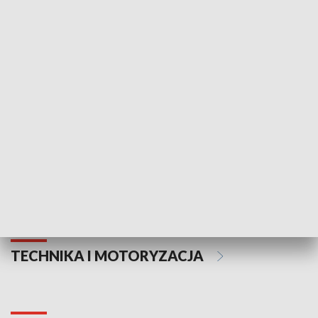
KULTURA I SZTUKA
Informator kulturalny
Drzwi do kult
TECHNIKA I MOTORYZACJA