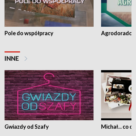
Pole do współpracy
Agrodoradcy 
INNE
Gwiazdy od Szafy
Michał... co dz