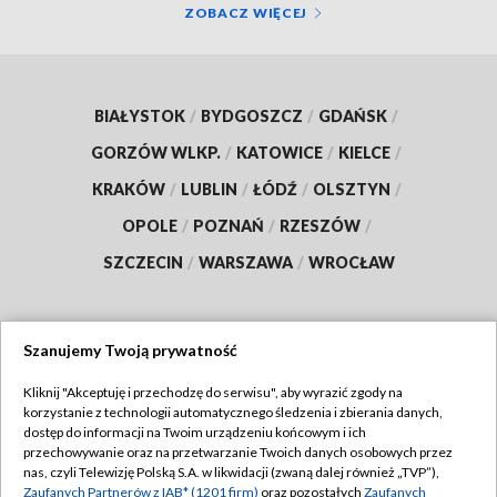
ZOBACZ WIĘCEJ
BIAŁYSTOK
/
BYDGOSZCZ
/
GDAŃSK
/
GORZÓW WLKP.
/
KATOWICE
/
KIELCE
/
KRAKÓW
/
LUBLIN
/
ŁÓDŹ
/
OLSZTYN
/
OPOLE
/
POZNAŃ
/
RZESZÓW
/
SZCZECIN
/
WARSZAWA
/
WROCŁAW
Szanujemy Twoją prywatność
Dołącz do nas:
Kliknij "Akceptuję i przechodzę do serwisu", aby wyrazić zgody na
korzystanie z technologii automatycznego śledzenia i zbierania danych,
TVP
dostęp do informacji na Twoim urządzeniu końcowym i ich
Abonament TVP
przechowywanie oraz na przetwarzanie Twoich danych osobowych przez
Regulamin TVP
nas, czyli Telewizję Polską S.A. w likwidacji (zwaną dalej również „TVP”),
Emisja w TVP
Polityka prywatności
Zaufanych Partnerów z IAB* (1201 firm)
oraz pozostałych
Zaufanych