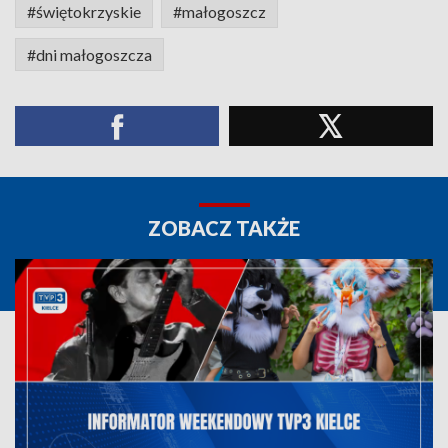
#świętokrzyskie
#małogoszcz
#dni małogoszcza
ZOBACZ TAKŻE