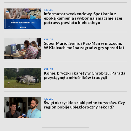
KIELCE
Informator weekendowy. Spotkania z
epoką kamienia i wybór najsmaczniejszej
potrawy powiatu kieleckiego
KIELCE
Super Mario, Sonic i Pac-Man w muzeum.
W Kielcach można zagrać w gry sprzed lat
KIELCE
Konie, bryczki i karety w Chrobrzu. Parada
przyciągnęła miłośników tradycji
KIELCE
Świętokrzyskie szlaki pełne turystów. Czy
region pobije ubiegłoroczny rekord?