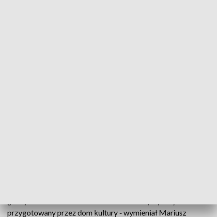
Mieszkańcy Małogoszcza świętują 615. rocznicę nadania praw miejskich
615 lat temu dekretem króla Władysława Jagiełły
Małogoszcz stał się miastem. W sobotę
mieszkańcy obchodzą "Dni Małogoszcza". To
okazja, by na scenie swoje talenty zaprezentowali
lokalni artyści. Nie brakowało także regionalnych
dań.
- Tu zaprezentowały się przedszkolaczki z terenu naszej
gminy i młodzież szkolna. Jest tez blok artystyczny
przygotowany przez dom kultury - wymieniał Mariusz