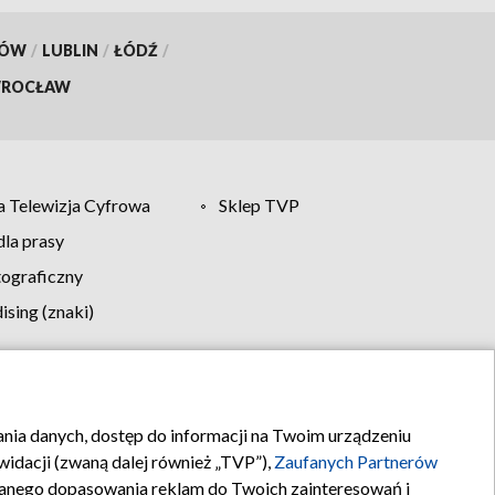
KÓW
/
LUBLIN
/
ŁÓDŹ
/
ROCŁAW
 Telewizja Cyfrowa
Sklep TVP
la prasy
tograficzny
sing (znaki)
klamy
Kontakt
rania danych, dostęp do informacji na Twoim urządzeniu
idacji (zwaną dalej również „TVP”),
Zaufanych Partnerów
anego dopasowania reklam do Twoich zainteresowań i