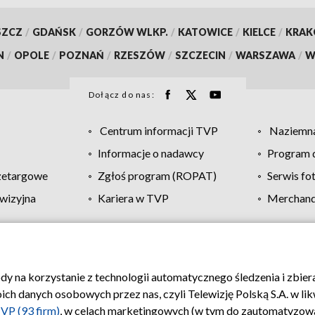
SZCZ
/
GDAŃSK
/
GORZÓW WLKP.
/
KATOWICE
/
KIELCE
/
KRA
N
/
OPOLE
/
POZNAŃ
/
RZESZÓW
/
SZCZECIN
/
WARSZAWA
/
W
Dołącz do nas:
Centrum informacji TVP
Naziemna
Informacje o nadawcy
Program d
zetargowe
Zgłoś program (ROPAT)
Serwis fo
wizyjna
Kariera w TVP
Merchandi
Polityka prywatności
Moje zgody
Pomoc
Biuro re
ody na korzystanie z technologii automatycznego śledzenia i zbie
 danych osobowych przez nas, czyli Telewizję Polską S.A. w likw
VP (93 firm)
, w celach marketingowych (w tym do zautomatyzow