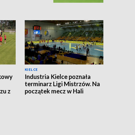
KIELCE
tkowy
Industria Kielce poznała
terminarz Ligi Mistrzów. Na
zu z
początek mecz w Hali
Legionów