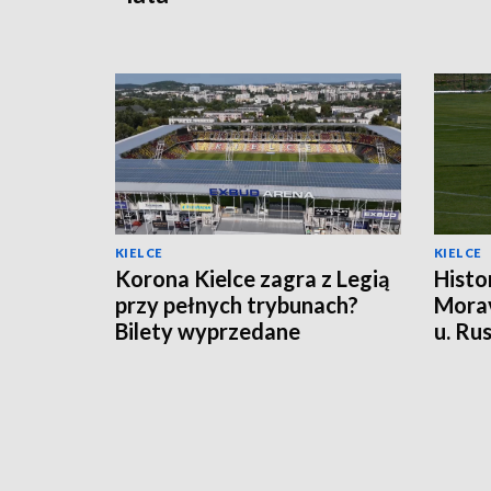
KIELCE
KIELCE
Korona Kielce zagra z Legią
Histo
przy pełnych trybunach?
Morav
Bilety wyprzedane
u. Ru
punk