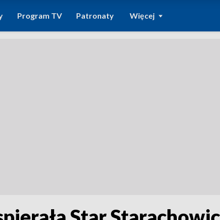
y
Program TV
Patronaty
Więcej
spierała Star Starachowic