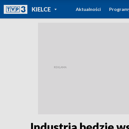
POWRÓT DO
KIELCE
Aktualności
Program
TVP REGIONY
Industria będzie w