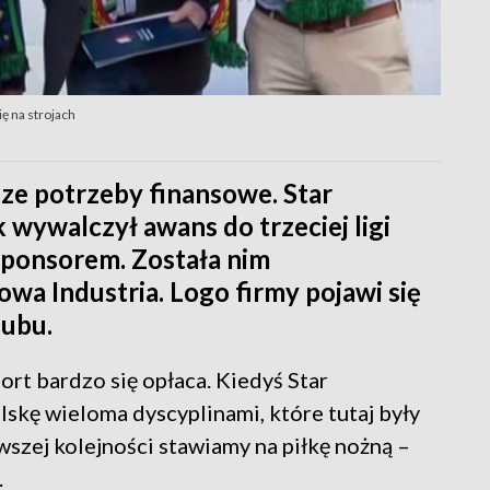
ię na strojach
e potrzeby finansowe. Star
 wywalczył awans do trzeciej ligi
ponsorem. Została nim
a Industria. Logo firmy pojawi się
lubu.
rt bardzo się opłaca. Kiedyś Star
skę wieloma dyscyplinami, które tutaj były
rwszej kolejności stawiamy na piłkę nożną –
.