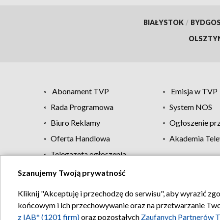
BIAŁYSTOK
/
BYDGO
OLSZTY
Abonament TVP
Emisja w TVP
Rada Programowa
System NOS
Biuro Reklamy
Ogłoszenie pr
Oferta Handlowa
Akademia Tele
Telegazeta ogłoszenia
Szanujemy Twoją prywatność
Regulamin TVP
Kliknij "Akceptuję i przechodzę do serwisu", aby wyrazić zg
końcowym i ich przechowywanie oraz na przetwarzanie Twoich
z IAB* (1201 firm)
oraz pozostałych
Zaufanych Partnerów T