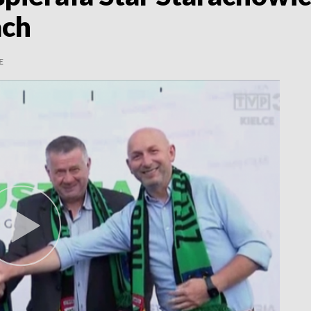
ach
E