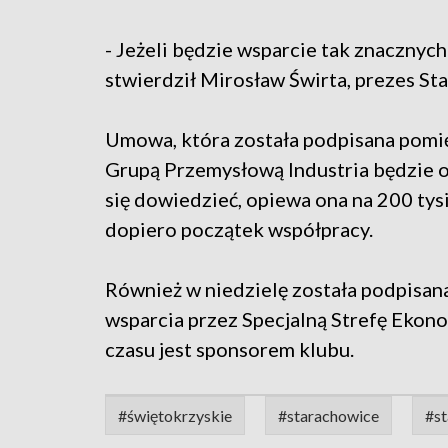
- Jeżeli będzie wsparcie tak znacznyc
stwierdził Mirosław Świrta, prezes St
Umowa, która została podpisana pomi
Grupą Przemysłową Industria będzie 
się dowiedzieć, opiewa ona na 200 tysi
dopiero początek współpracy.
Również w niedzielę została podpisa
wsparcia przez Specjalną Strefę Ekon
czasu jest sponsorem klubu.
#świętokrzyskie
#starachowice
#st