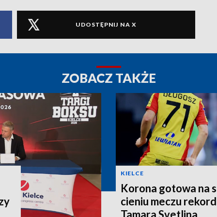
UDOSTĘPNIJ NA X
ZOBACZ TAKŻE
KIELCE
Korona gotowa na st
zy
cieniu meczu rekor
Tamara Svetlina