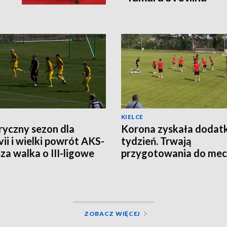
KIELCE
ryczny sezon dla
Korona zyskała doda
ii i wielki powrót AKS-
tydzień. Trwają
sza walka o III-ligowe
przygotowania do mec
ty
Legią Warszawa
ZOBACZ WIĘCEJ