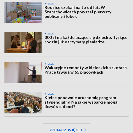
KIELCE
Rodzice czekali na to od lat. W
Starachowicach powstał pierwszy
publiczny żłobek
KIELCE
300 zł na każde uczące się dziecko. Tysiące
rodzin już otrzymały pieniądze
KIELCE
Wakacyjne remonty w kieleckich szkołach.
Prace trwają w 65 placówkach
KIELCE
Kielce ponownie uruchomią program
stypendialny. Na jakie wsparcie mogą
liczyć studenci?
ZOBACZ WIĘCEJ