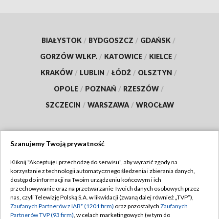
BIAŁYSTOK
/
BYDGOSZCZ
/
GDAŃSK
/
GORZÓW WLKP.
/
KATOWICE
/
KIELCE
/
KRAKÓW
/
LUBLIN
/
ŁÓDŹ
/
OLSZTYN
/
OPOLE
/
POZNAŃ
/
RZESZÓW
/
SZCZECIN
/
WARSZAWA
/
WROCŁAW
Szanujemy Twoją prywatność
Dołącz do nas:
Kliknij "Akceptuję i przechodzę do serwisu", aby wyrazić zgody na
korzystanie z technologii automatycznego śledzenia i zbierania danych,
TVP
dostęp do informacji na Twoim urządzeniu końcowym i ich
Abonament TVP
przechowywanie oraz na przetwarzanie Twoich danych osobowych przez
Regulamin TVP
nas, czyli Telewizję Polską S.A. w likwidacji (zwaną dalej również „TVP”),
Emisja w TVP
Polityka prywatności
Zaufanych Partnerów z IAB* (1201 firm)
oraz pozostałych
Zaufanych
Partnerów TVP (93 firm)
, w celach marketingowych (w tym do