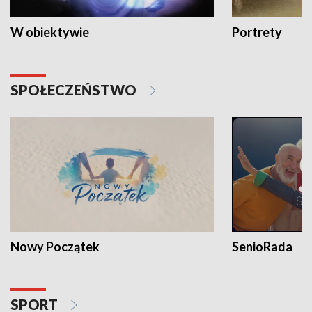
W obiektywie
Portrety
SPOŁECZEŃSTWO
Nowy Początek
SenioRada
SPORT