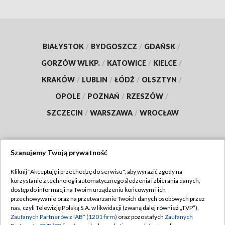
BIAŁYSTOK
/
BYDGOSZCZ
/
GDAŃSK
/
GORZÓW WLKP.
/
KATOWICE
/
KIELCE
/
KRAKÓW
/
LUBLIN
/
ŁÓDŹ
/
OLSZTYN
/
OPOLE
/
POZNAŃ
/
RZESZÓW
/
SZCZECIN
/
WARSZAWA
/
WROCŁAW
Szanujemy Twoją prywatność
Dołącz do nas:
Kliknij "Akceptuję i przechodzę do serwisu", aby wyrazić zgody na
korzystanie z technologii automatycznego śledzenia i zbierania danych,
TVP
dostęp do informacji na Twoim urządzeniu końcowym i ich
Abonament TVP
przechowywanie oraz na przetwarzanie Twoich danych osobowych przez
Regulamin TVP
nas, czyli Telewizję Polską S.A. w likwidacji (zwaną dalej również „TVP”),
Emisja w TVP
Zaufanych Partnerów z IAB* (1201 firm)
oraz pozostałych
Zaufanych
Polityka prywatności