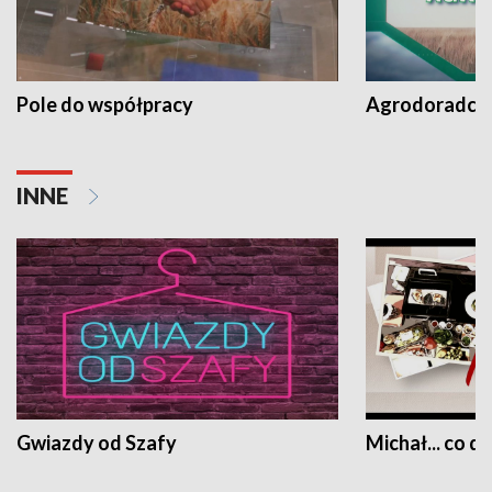
Pole do współpracy
Agrodoradcy 
INNE
Gwiazdy od Szafy
Michał... co dz