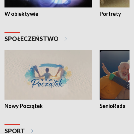
W obiektywie
Portrety
SPOŁECZEŃSTWO
Nowy Początek
SenioRada
SPORT