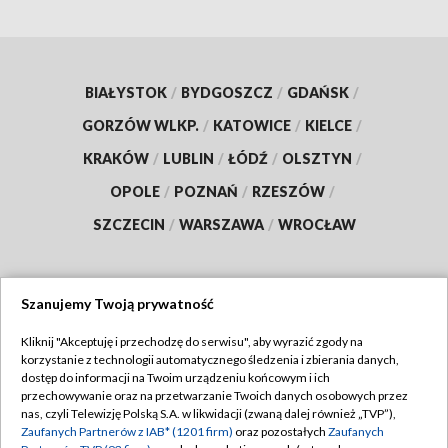
BIAŁYSTOK
/
BYDGOSZCZ
/
GDAŃSK
/
GORZÓW WLKP.
/
KATOWICE
/
KIELCE
/
KRAKÓW
/
LUBLIN
/
ŁÓDŹ
/
OLSZTYN
/
OPOLE
/
POZNAŃ
/
RZESZÓW
/
SZCZECIN
/
WARSZAWA
/
WROCŁAW
Szanujemy Twoją prywatność
Dołącz do nas:
Kliknij "Akceptuję i przechodzę do serwisu", aby wyrazić zgody na
korzystanie z technologii automatycznego śledzenia i zbierania danych,
TVP
dostęp do informacji na Twoim urządzeniu końcowym i ich
Abonament TVP
przechowywanie oraz na przetwarzanie Twoich danych osobowych przez
Regulamin TVP
nas, czyli Telewizję Polską S.A. w likwidacji (zwaną dalej również „TVP”),
Emisja w TVP
Zaufanych Partnerów z IAB* (1201 firm)
oraz pozostałych
Zaufanych
Polityka prywatności