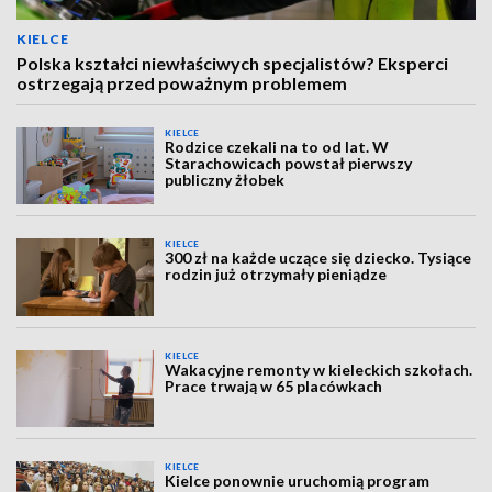
KIELCE
Polska kształci niewłaściwych specjalistów? Eksperci
ostrzegają przed poważnym problemem
KIELCE
Rodzice czekali na to od lat. W
Starachowicach powstał pierwszy
publiczny żłobek
KIELCE
300 zł na każde uczące się dziecko. Tysiące
rodzin już otrzymały pieniądze
KIELCE
Wakacyjne remonty w kieleckich szkołach.
Prace trwają w 65 placówkach
KIELCE
Kielce ponownie uruchomią program