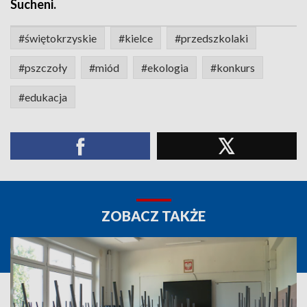
Sucheni.
#świętokrzyskie
#kielce
#przedszkolaki
#pszczoły
#miód
#ekologia
#konkurs
#edukacja
ZOBACZ TAKŻE