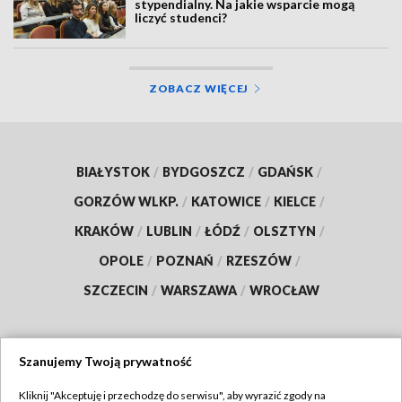
stypendialny. Na jakie wsparcie mogą
liczyć studenci?
ZOBACZ WIĘCEJ
BIAŁYSTOK
/
BYDGOSZCZ
/
GDAŃSK
/
GORZÓW WLKP.
/
KATOWICE
/
KIELCE
/
KRAKÓW
/
LUBLIN
/
ŁÓDŹ
/
OLSZTYN
/
OPOLE
/
POZNAŃ
/
RZESZÓW
/
SZCZECIN
/
WARSZAWA
/
WROCŁAW
Szanujemy Twoją prywatność
Dołącz do nas:
Kliknij "Akceptuję i przechodzę do serwisu", aby wyrazić zgody na