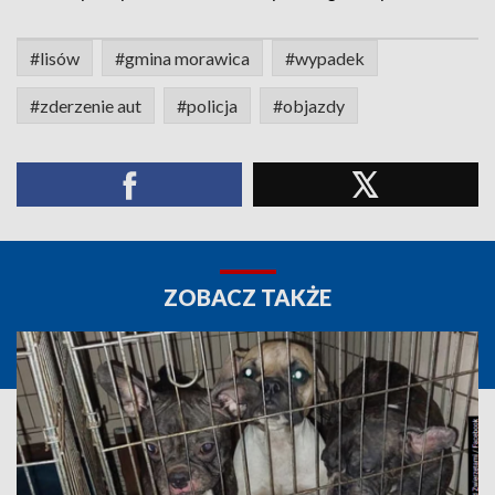
#lisów
#gmina morawica
#wypadek
#zderzenie aut
#policja
#objazdy
ZOBACZ TAKŻE