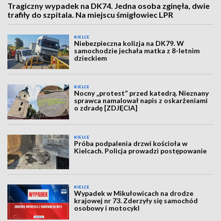
Tragiczny wypadek na DK74. Jedna osoba zginęła, dwie
trafiły do szpitala. Na miejscu śmigłowiec LPR
KIELCE
Niebezpieczna kolizja na DK79. W
samochodzie jechała matka z 8-letnim
dzieckiem
KIELCE
Nocny „protest” przed katedrą. Nieznany
sprawca namalował napis z oskarżeniami
o zdradę [ZDJĘCIA]
KIELCE
Próba podpalenia drzwi kościoła w
Kielcach. Policja prowadzi postępowanie
KIELCE
Wypadek w Mikułowicach na drodze
krajowej nr 73. Zderzyły się samochód
osobowy i motocykl