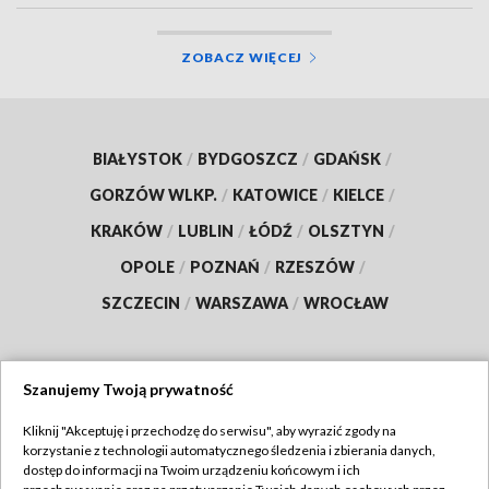
ZOBACZ WIĘCEJ
BIAŁYSTOK
/
BYDGOSZCZ
/
GDAŃSK
/
GORZÓW WLKP.
/
KATOWICE
/
KIELCE
/
KRAKÓW
/
LUBLIN
/
ŁÓDŹ
/
OLSZTYN
/
OPOLE
/
POZNAŃ
/
RZESZÓW
/
SZCZECIN
/
WARSZAWA
/
WROCŁAW
Szanujemy Twoją prywatność
Dołącz do nas:
Kliknij "Akceptuję i przechodzę do serwisu", aby wyrazić zgody na
korzystanie z technologii automatycznego śledzenia i zbierania danych,
TVP
dostęp do informacji na Twoim urządzeniu końcowym i ich