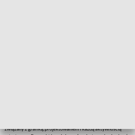
Kielecki „Okrąglak” zaprasza na wystawę „Dom i ubranie” (Fot. Agnieszka
Rożnowska / FB)
Wystawa prac Agnieszki Rożnowskiej i Marii
Kiesner zatytułowana „Dom i ubranie” to
najnowsza propozycja kieleckiej galerii sztuki
„Okrąglak”. Na wernisaż w najbliższy czwartek
zaprasza kurator wystawy dr Lucyna Gozdek.
Agnieszka Rożnowska w swoich poszukiwaniach i
rozważaniach poddaje rewizji język rysunku nierozłącznie
związany z grafiką, projektowaniem i każdą aktywnością