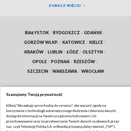
ZOBACZ WIĘCEJ
BIAŁYSTOK
/
BYDGOSZCZ
/
GDAŃSK
/
GORZÓW WLKP.
/
KATOWICE
/
KIELCE
/
KRAKÓW
/
LUBLIN
/
ŁÓDŹ
/
OLSZTYN
/
OPOLE
/
POZNAŃ
/
RZESZÓW
/
SZCZECIN
/
WARSZAWA
/
WROCŁAW
Szanujemy Twoją prywatność
Dołącz do nas:
Kliknij "Akceptuję i przechodzę do serwisu", aby wyrazić zgody na
korzystanie z technologii automatycznego śledzenia i zbierania danych,
TVP
dostęp do informacji na Twoim urządzeniu końcowym i ich
Abonament TVP
przechowywanie oraz na przetwarzanie Twoich danych osobowych przez
Regulamin TVP
nas, czyli Telewizję Polską S.A. w likwidacji (zwaną dalej również „TVP”),
Emisja w TVP