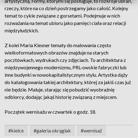
artystyczną. Formy, którymi się posługuje, to rozkroje ubrań,
rzeczy, które na co dzień postrzegamy jako całość. Kolejny
temat to cykle związane z gorsetami. Podejmuje w nich
rozważania na temat ubioru jako pamięci ciała oraz relacji
międzyludzkich.
Z kolei Maria Kiesner tematy do malowania często
wielkoformatowych obrazów znajduje na starych
pocztówkach, wydrukach czy zdjęciach. To architektura z
międzywojennego modernizmu, PRL-owskie fabryczki lub
inne budynki w nowokapitalistycznym stylu. Artystka dąży
do katalogowania takiej architektury, której za jakiś czas już
nie będzie. Maluje, starając się pobudzić wyobraźnię
odbiorcy, dodając jakąś historię związaną z miejscem.
Początek wernisażu w czwartek o godz. 18.
#kielce
#galeria okrąglak
#wernisaż