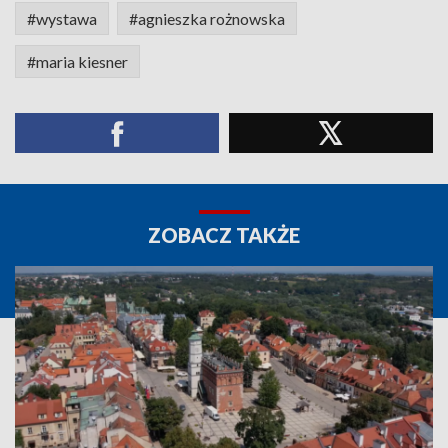
#wystawa
#agnieszka rożnowska
#maria kiesner
ZOBACZ TAKŻE