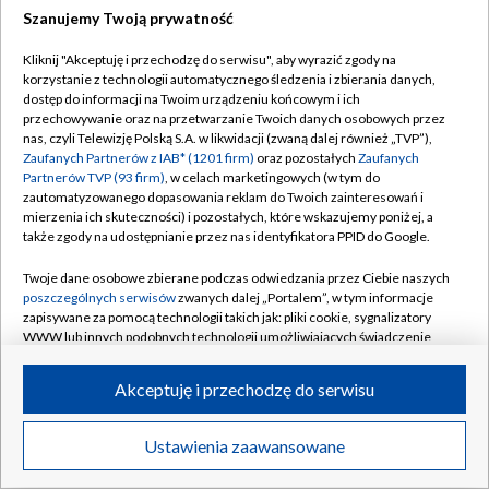
Szanujemy Twoją prywatność
Kliknij "Akceptuję i przechodzę do serwisu", aby wyrazić zgody na
korzystanie z technologii automatycznego śledzenia i zbierania danych,
dostęp do informacji na Twoim urządzeniu końcowym i ich
przechowywanie oraz na przetwarzanie Twoich danych osobowych przez
nas, czyli Telewizję Polską S.A. w likwidacji (zwaną dalej również „TVP”),
Zaufanych Partnerów z IAB* (1201 firm)
oraz pozostałych
Zaufanych
Partnerów TVP (93 firm)
, w celach marketingowych (w tym do
zautomatyzowanego dopasowania reklam do Twoich zainteresowań i
mierzenia ich skuteczności) i pozostałych, które wskazujemy poniżej, a
także zgody na udostępnianie przez nas identyfikatora PPID do Google.
Twoje dane osobowe zbierane podczas odwiedzania przez Ciebie naszych
poszczególnych serwisów
zwanych dalej „Portalem”, w tym informacje
zapisywane za pomocą technologii takich jak: pliki cookie, sygnalizatory
WWW lub innych podobnych technologii umożliwiających świadczenie
dopasowanych i bezpiecznych usług, personalizację treści oraz reklam,
udostępnianie funkcji mediów społecznościowych oraz analizowanie
Akceptuję i przechodzę do serwisu
ruchu w Internecie.
Twoje dane osobowe zbierane podczas odwiedzania przez Ciebie
Ustawienia zaawansowane
poszczególnych serwisów
na Portalu, takie jak adresy IP, identyfikatory
Twoich urządzeń końcowych i identyfikatory plików cookie, informacje o