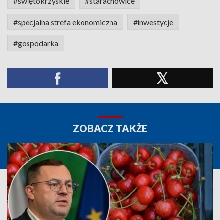
#świętokrzyskie
#starachowice
#specjalna strefa ekonomiczna
#inwestycje
#gospodarka
ZOBACZ TAKŻE