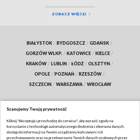
ZOBACZ WIĘCEJ
BIAŁYSTOK
/
BYDGOSZCZ
/
GDAŃSK
/
GORZÓW WLKP.
/
KATOWICE
/
KIELCE
/
KRAKÓW
/
LUBLIN
/
ŁÓDŹ
/
OLSZTYN
/
OPOLE
/
POZNAŃ
/
RZESZÓW
/
SZCZECIN
/
WARSZAWA
/
WROCŁAW
Szanujemy Twoją prywatność
Dołącz do nas:
Kliknij "Akceptuję i przechodzę do serwisu", aby wyrazić zgody na
korzystanie z technologii automatycznego śledzenia i zbierania danych,
TVP
dostęp do informacji na Twoim urządzeniu końcowym i ich
Abonament TVP
przechowywanie oraz na przetwarzanie Twoich danych osobowych przez
Regulamin TVP