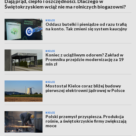
Dają prąd, ciepło i oszczędności. Dlaczego w
Świętokrzyskiem wciąż nie ma rolniczych biogazowni?
KIELCE
Oddasz butelki i pieniądze od razu trafią
na konto. Tak zmieni się system kaucyjny
KIELCE
Koniec z uciążliwym odorem? Zakład w
Promniku przejdzie modernizację za 19
mln zł
KIELCE
Mostostal Kielce coraz bliżej budowy
pierwszej elektrowni jądrowej w Polsce
KIELCE
Polski przemysł przyspiesza. Produkcja
rośnie, a świętokrzyskie firmy zwiększają
moce