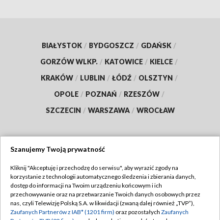
BIAŁYSTOK
/
BYDGOSZCZ
/
GDAŃSK
/
GORZÓW WLKP.
/
KATOWICE
/
KIELCE
/
KRAKÓW
/
LUBLIN
/
ŁÓDŹ
/
OLSZTYN
/
OPOLE
/
POZNAŃ
/
RZESZÓW
/
SZCZECIN
/
WARSZAWA
/
WROCŁAW
Szanujemy Twoją prywatność
Dołącz do nas:
Kliknij "Akceptuję i przechodzę do serwisu", aby wyrazić zgody na
korzystanie z technologii automatycznego śledzenia i zbierania danych,
TVP
dostęp do informacji na Twoim urządzeniu końcowym i ich
Abonament TVP
przechowywanie oraz na przetwarzanie Twoich danych osobowych przez
Regulamin TVP
nas, czyli Telewizję Polską S.A. w likwidacji (zwaną dalej również „TVP”),
Emisja w TVP
Zaufanych Partnerów z IAB* (1201 firm)
oraz pozostałych
Zaufanych
Polityka prywatności