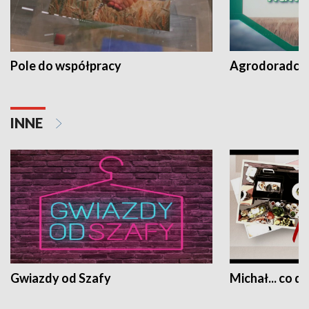
Pole do współpracy
Agrodoradcy 
INNE
Gwiazdy od Szafy
Michał... co dz