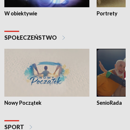
W obiektywie
Portrety
SPOŁECZEŃSTWO
Nowy Początek
SenioRada
SPORT