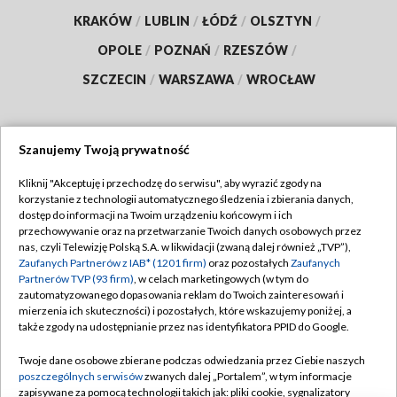
KRAKÓW
/
LUBLIN
/
ŁÓDŹ
/
OLSZTYN
/
OPOLE
/
POZNAŃ
/
RZESZÓW
/
SZCZECIN
/
WARSZAWA
/
WROCŁAW
Szanujemy Twoją prywatność
Dołącz do nas:
Kliknij "Akceptuję i przechodzę do serwisu", aby wyrazić zgody na
korzystanie z technologii automatycznego śledzenia i zbierania danych,
TVP
dostęp do informacji na Twoim urządzeniu końcowym i ich
Abonament TVP
przechowywanie oraz na przetwarzanie Twoich danych osobowych przez
Regulamin TVP
nas, czyli Telewizję Polską S.A. w likwidacji (zwaną dalej również „TVP”),
Emisja w TVP
Polityka prywatności
Zaufanych Partnerów z IAB* (1201 firm)
oraz pozostałych
Zaufanych
Partnerów TVP (93 firm)
, w celach marketingowych (w tym do
Centrum informacji TVP
Moje zgody
zautomatyzowanego dopasowania reklam do Twoich zainteresowań i
mierzenia ich skuteczności) i pozostałych, które wskazujemy poniżej, a
Naziemna Telewizja Cyfrowa
Pomoc
także zgody na udostępnianie przez nas identyfikatora PPID do Google.
Sklep TVP
Biuro reklamy
Twoje dane osobowe zbierane podczas odwiedzania przez Ciebie naszych
Rada Programowa
Kontakt
poszczególnych serwisów
zwanych dalej „Portalem”, w tym informacje
zapisywane za pomocą technologii takich jak: pliki cookie, sygnalizatory