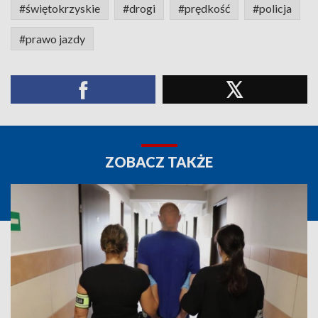
#świętokrzyskie
#drogi
#prędkość
#policja
#prawo jazdy
ZOBACZ TAKŻE