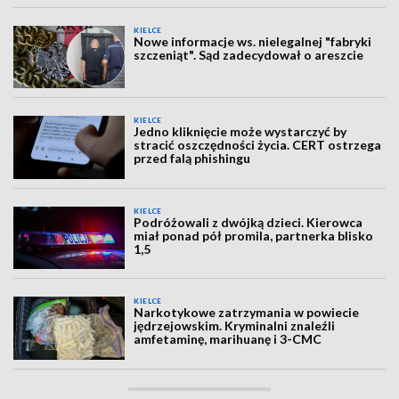
KIELCE
Nowe informacje ws. nielegalnej "fabryki
szczeniąt". Sąd zadecydował o areszcie
KIELCE
Jedno kliknięcie może wystarczyć by
stracić oszczędności życia. CERT ostrzega
przed falą phishingu
KIELCE
Podróżowali z dwójką dzieci. Kierowca
miał ponad pół promila, partnerka blisko
1,5
KIELCE
Narkotykowe zatrzymania w powiecie
jędrzejowskim. Kryminalni znaleźli
amfetaminę, marihuanę i 3-CMC