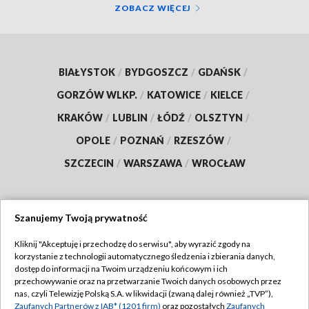
ZOBACZ WIĘCEJ
BIAŁYSTOK
/
BYDGOSZCZ
/
GDAŃSK
/
GORZÓW WLKP.
/
KATOWICE
/
KIELCE
/
KRAKÓW
/
LUBLIN
/
ŁÓDŹ
/
OLSZTYN
/
OPOLE
/
POZNAŃ
/
RZESZÓW
/
SZCZECIN
/
WARSZAWA
/
WROCŁAW
Szanujemy Twoją prywatność
Dołącz do nas:
Kliknij "Akceptuję i przechodzę do serwisu", aby wyrazić zgody na
korzystanie z technologii automatycznego śledzenia i zbierania danych,
TVP
dostęp do informacji na Twoim urządzeniu końcowym i ich
Abonament TVP
przechowywanie oraz na przetwarzanie Twoich danych osobowych przez
Regulamin TVP
nas, czyli Telewizję Polską S.A. w likwidacji (zwaną dalej również „TVP”),
Emisja w TVP
Polityka prywatności
Zaufanych Partnerów z IAB* (1201 firm)
oraz pozostałych
Zaufanych