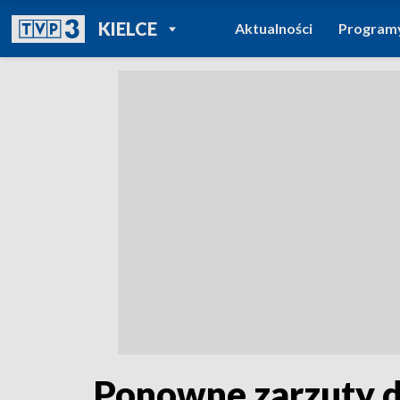
POWRÓT DO
KIELCE
Aktualności
Program
TVP REGIONY
Ponowne zarzuty d