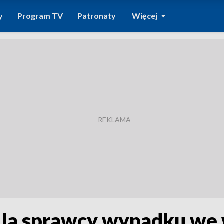
y
Program TV
Patronaty
Więcej
la sprawcy wypadku we 