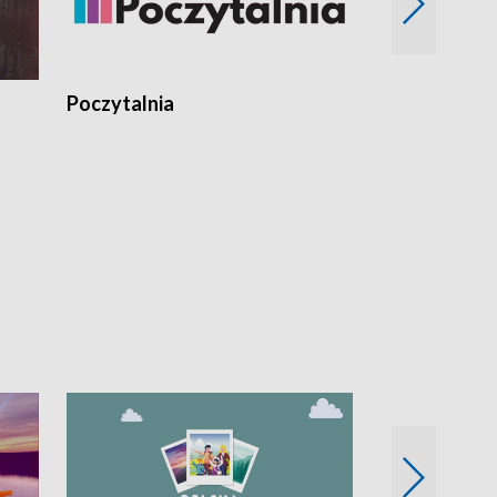
Poczytalnia
Koncerty TV