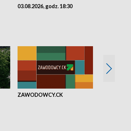
03.08.2026, godz. 18:30
02.08.2026, 
ZAWODOWCY.CK
Solidarni z U