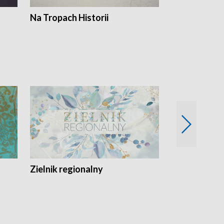
Na Tropach Historii
Szept ziemi
Zielnik regionalny
EkoLogiczni