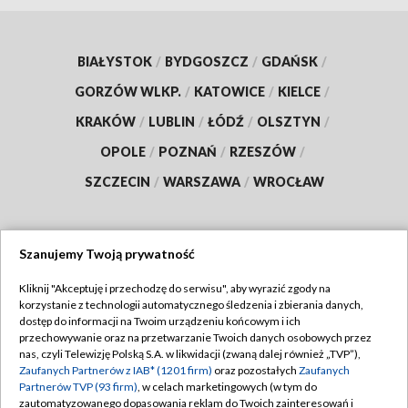
BIAŁYSTOK
/
BYDGOSZCZ
/
GDAŃSK
/
GORZÓW WLKP.
/
KATOWICE
/
KIELCE
/
KRAKÓW
/
LUBLIN
/
ŁÓDŹ
/
OLSZTYN
/
OPOLE
/
POZNAŃ
/
RZESZÓW
/
SZCZECIN
/
WARSZAWA
/
WROCŁAW
Szanujemy Twoją prywatność
Dołącz do nas:
Kliknij "Akceptuję i przechodzę do serwisu", aby wyrazić zgody na
korzystanie z technologii automatycznego śledzenia i zbierania danych,
TVP
dostęp do informacji na Twoim urządzeniu końcowym i ich
Abonament TVP
przechowywanie oraz na przetwarzanie Twoich danych osobowych przez
Regulamin TVP
nas, czyli Telewizję Polską S.A. w likwidacji (zwaną dalej również „TVP”),
Emisja w TVP
Zaufanych Partnerów z IAB* (1201 firm)
oraz pozostałych
Zaufanych
Polityka prywatności
Partnerów TVP (93 firm)
, w celach marketingowych (w tym do
Centrum informacji TVP
Moje zgody
zautomatyzowanego dopasowania reklam do Twoich zainteresowań i