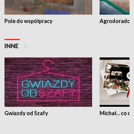
Pole do współpracy
Agrodoradcy 
INNE
Gwiazdy od Szafy
Michał... co dz