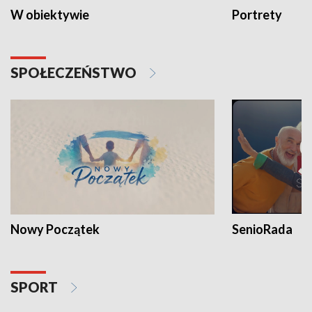
W obiektywie
Portrety
SPOŁECZEŃSTWO
Nowy Początek
SenioRada
SPORT