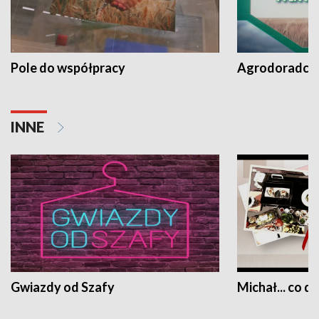
Pole do współpracy
Agrodoradcy 
INNE
Gwiazdy od Szafy
Michał... co dz