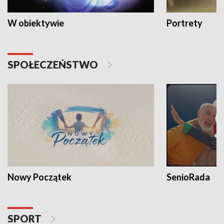
W obiektywie
Portrety
SPOŁECZEŃSTWO
Nowy Początek
SenioRada
SPORT