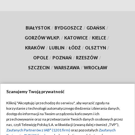
BIAŁYSTOK
/
BYDGOSZCZ
/
GDAŃSK
/
GORZÓW WLKP.
/
KATOWICE
/
KIELCE
/
KRAKÓW
/
LUBLIN
/
ŁÓDŹ
/
OLSZTYN
/
OPOLE
/
POZNAŃ
/
RZESZÓW
/
SZCZECIN
/
WARSZAWA
/
WROCŁAW
Szanujemy Twoją prywatność
Dołącz do nas:
Kliknij "Akceptuję i przechodzę do serwisu", aby wyrazić zgody na
korzystanie z technologii automatycznego śledzenia i zbierania danych,
TVP
dostęp do informacji na Twoim urządzeniu końcowym i ich
Abonament TVP
przechowywanie oraz na przetwarzanie Twoich danych osobowych przez
Regulamin TVP
nas, czyli Telewizję Polską S.A. w likwidacji (zwaną dalej również „TVP”),
Emisja w TVP
Zaufanych Partnerów z IAB* (1201 firm)
oraz pozostałych
Zaufanych
Polityka prywatności