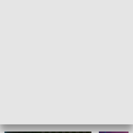
Informator kulturalny
Drzwi do kult
TECHNIKA I MOTORYZACJA
WYPOCZYNEK I REKREACJA