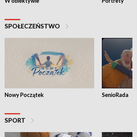
W obiektywie
Portrety
SPOŁECZEŃSTWO
Nowy Początek
SenioRada
SPORT