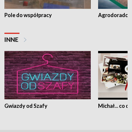
Pole do współpracy
Agrodoradcy 
INNE
Gwiazdy od Szafy
Michał... co dz