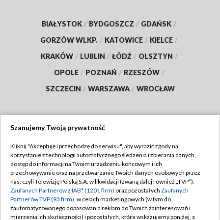
BIAŁYSTOK
/
BYDGOSZCZ
/
GDAŃSK
/
GORZÓW WLKP.
/
KATOWICE
/
KIELCE
/
KRAKÓW
/
LUBLIN
/
ŁÓDŹ
/
OLSZTYN
/
OPOLE
/
POZNAŃ
/
RZESZÓW
/
SZCZECIN
/
WARSZAWA
/
WROCŁAW
Szanujemy Twoją prywatność
Dołącz do nas:
Kliknij "Akceptuję i przechodzę do serwisu", aby wyrazić zgody na
korzystanie z technologii automatycznego śledzenia i zbierania danych,
TVP
dostęp do informacji na Twoim urządzeniu końcowym i ich
Abonament TVP
przechowywanie oraz na przetwarzanie Twoich danych osobowych przez
Regulamin TVP
nas, czyli Telewizję Polską S.A. w likwidacji (zwaną dalej również „TVP”),
Emisja w TVP
Zaufanych Partnerów z IAB* (1201 firm)
oraz pozostałych
Zaufanych
Polityka prywatności
Partnerów TVP (93 firm)
, w celach marketingowych (w tym do
Centrum informacji TVP
Moje zgody
zautomatyzowanego dopasowania reklam do Twoich zainteresowań i
mierzenia ich skuteczności) i pozostałych, które wskazujemy poniżej, a