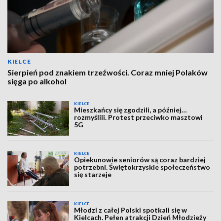
KIELCE
Sierpień pod znakiem trzeźwości. Coraz mniej Polaków
sięga po alkohol
KIELCE
Mieszkańcy się zgodzili, a później…
rozmyślili. Protest przeciwko masztowi
5G
KIELCE
Opiekunowie seniorów są coraz bardziej
potrzebni. Świętokrzyskie społeczeństwo
się starzeje
KIELCE
Młodzi z całej Polski spotkali się w
Kielcach. Pełen atrakcji Dzień Młodzieży