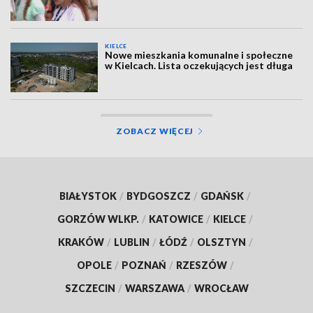
KIELCE
Nowe mieszkania komunalne i społeczne
w Kielcach. Lista oczekujących jest długa
ZOBACZ WIĘCEJ
BIAŁYSTOK
/
BYDGOSZCZ
/
GDAŃSK
/
GORZÓW WLKP.
/
KATOWICE
/
KIELCE
/
KRAKÓW
/
LUBLIN
/
ŁÓDŹ
/
OLSZTYN
/
OPOLE
/
POZNAŃ
/
RZESZÓW
/
SZCZECIN
/
WARSZAWA
/
WROCŁAW