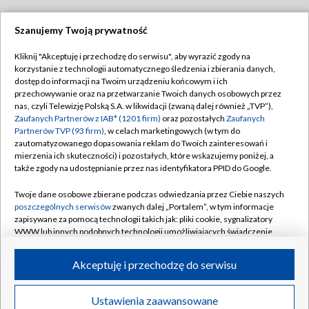
Szanujemy Twoją prywatność
Dołącz do nas:
Kliknij "Akceptuję i przechodzę do serwisu", aby wyrazić zgody na
korzystanie z technologii automatycznego śledzenia i zbierania danych,
TVP
dostęp do informacji na Twoim urządzeniu końcowym i ich
Abonament TVP
przechowywanie oraz na przetwarzanie Twoich danych osobowych przez
Regulamin TVP
nas, czyli Telewizję Polską S.A. w likwidacji (zwaną dalej również „TVP”),
Emisja w TVP
Polityka prywatności
Zaufanych Partnerów z IAB* (1201 firm)
oraz pozostałych
Zaufanych
Partnerów TVP (93 firm)
, w celach marketingowych (w tym do
Centrum informacji TVP
Moje zgody
zautomatyzowanego dopasowania reklam do Twoich zainteresowań i
mierzenia ich skuteczności) i pozostałych, które wskazujemy poniżej, a
Naziemna Telewizja Cyfrowa
Pomoc
także zgody na udostępnianie przez nas identyfikatora PPID do Google.
Sklep TVP
Biuro reklamy
Twoje dane osobowe zbierane podczas odwiedzania przez Ciebie naszych
Rada Programowa
Kontakt
poszczególnych serwisów
zwanych dalej „Portalem”, w tym informacje
zapisywane za pomocą technologii takich jak: pliki cookie, sygnalizatory
System NOS
WWW lub innych podobnych technologii umożliwiających świadczenie
dopasowanych i bezpiecznych usług, personalizację treści oraz reklam,
Informacje o nadawcy
Kanały
udostępnianie funkcji mediów społecznościowych oraz analizowanie
Akceptuję i przechodzę do serwisu
ruchu w Internecie.
Program dla prasy
©2026 Telewizja Polska S.A. w likwidacji
Biuro Reklamy
Twoje dane osobowe zbierane podczas odwiedzania przez Ciebie
Ustawienia zaawansowane
poszczególnych serwisów
na Portalu, takie jak adresy IP, identyfikatory