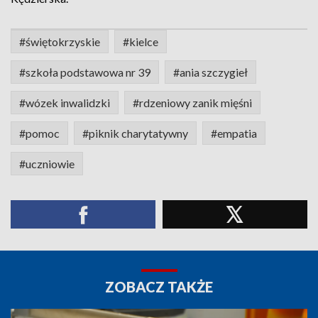
#świętokrzyskie
#kielce
#szkoła podstawowa nr 39
#ania szczygieł
#wózek inwalidzki
#rdzeniowy zanik mięśni
#pomoc
#piknik charytatywny
#empatia
#uczniowie
ZOBACZ TAKŻE