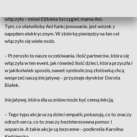
– Jestem naprawdę pod dużym wrażeniem, że zostało to
zorganizowane z tak dużym rozmachem, że tak dużo osób się
włączyło – mówi Elżbieta Szczygieł, mama Ani.
Tym, co ułatwiłoby Ani funkcjonowanie, jest wózek z
napędem elektrycznym. W zbiórkę pieniędzy na ten cel
włączyło się wiele osób.
– Przerosło to nasze oczekiwania. Ilość partnerów, która się
włączyła w ten event, jak również ilość dzieci, która przyszła i
w jakikolwiek sposób, nawet symboliczną złotówką chcą
wesprzeć naszą inicjatywę – przyznaje dyrektor Dorota
Białek.
Inicjatywę, która dla uczniów może być cenną lekcją.
– Tego typu akcje uczą dzieci empatii, pokazują, co to znaczy
odruch serca, co to znaczy bezinteresowna pomoc i
wsparcie. A takie akcje są bezcenne – podkreśla Karolina
Kędzierska.