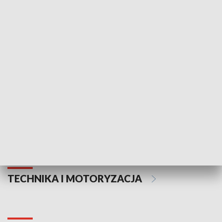
KULTURA I SZTUKA
Informator kulturalny
Drzwi do kult
TECHNIKA I MOTORYZACJA