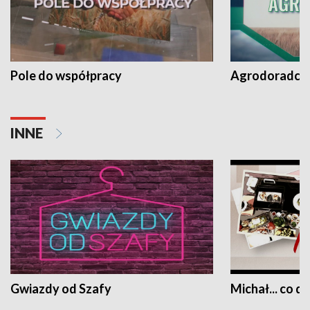
Pole do współpracy
Agrodoradcy 
INNE
Gwiazdy od Szafy
Michał... co dz