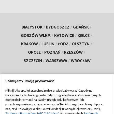
BIAŁYSTOK
/
BYDGOSZCZ
/
GDAŃSK
/
GORZÓW WLKP.
/
KATOWICE
/
KIELCE
/
KRAKÓW
/
LUBLIN
/
ŁÓDŹ
/
OLSZTYN
/
OPOLE
/
POZNAŃ
/
RZESZÓW
/
SZCZECIN
/
WARSZAWA
/
WROCŁAW
Szanujemy Twoją prywatność
Dołącz do nas:
Kliknij "Akceptuję i przechodzę do serwisu", aby wyrazić zgody na
korzystanie z technologii automatycznego śledzenia i zbierania danych,
TVP
dostęp do informacji na Twoim urządzeniu końcowym i ich
Abonament TVP
przechowywanie oraz na przetwarzanie Twoich danych osobowych przez
Regulamin TVP
nas, czyli Telewizję Polską S.A. w likwidacji (zwaną dalej również „TVP”),
Emisja w TVP
Zaufanych Partnerów z IAB* (1201 firm)
oraz pozostałych
Zaufanych
Polityka prywatności