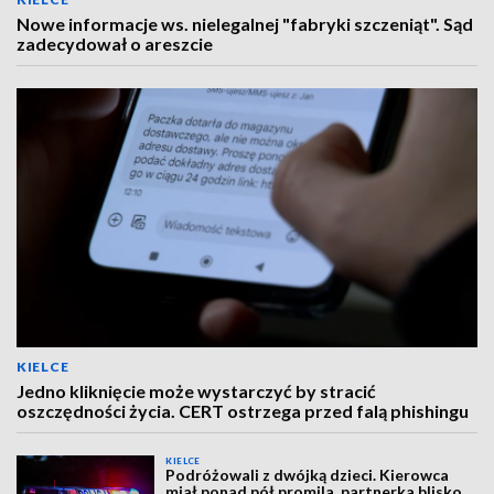
Nowe informacje ws. nielegalnej "fabryki szczeniąt". Sąd
zadecydował o areszcie
KIELCE
Jedno kliknięcie może wystarczyć by stracić
oszczędności życia. CERT ostrzega przed falą phishingu
KIELCE
Podróżowali z dwójką dzieci. Kierowca
miał ponad pół promila, partnerka blisko