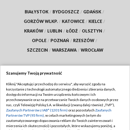
BIAŁYSTOK
/
BYDGOSZCZ
/
GDAŃSK
/
GORZÓW WLKP.
/
KATOWICE
/
KIELCE
/
KRAKÓW
/
LUBLIN
/
ŁÓDŹ
/
OLSZTYN
/
OPOLE
/
POZNAŃ
/
RZESZÓW
/
SZCZECIN
/
WARSZAWA
/
WROCŁAW
Szanujemy Twoją prywatność
Dołącz do nas:
Kliknij "Akceptuję i przechodzę do serwisu", aby wyrazić zgody na
korzystanie z technologii automatycznego śledzenia i zbierania danych,
TVP
dostęp do informacji na Twoim urządzeniu końcowym i ich
Abonament TVP
przechowywanie oraz na przetwarzanie Twoich danych osobowych przez
Regulamin TVP
nas, czyli Telewizję Polską S.A. w likwidacji (zwaną dalej również „TVP”),
Emisja w TVP
Polityka prywatności
Zaufanych Partnerów z IAB* (1201 firm)
oraz pozostałych
Zaufanych
Partnerów TVP (93 firm)
, w celach marketingowych (w tym do
Centrum informacji TVP
Moje zgody
zautomatyzowanego dopasowania reklam do Twoich zainteresowań i
mierzenia ich skuteczności) i pozostałych, które wskazujemy poniżej, a
Naziemna Telewizja Cyfrowa
Pomoc