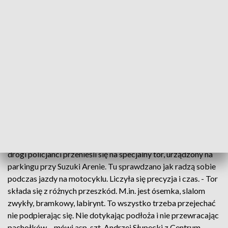
funkcjonariuszy oceniali koledzy po fachu. W kierowaniu
ruchem punktowane były ustawienie i gesty. Ale też dobra
współpraca z kierowcami. A ta nie zawsze jest łatwa. -
Największy problem z jakim się spotykamy, to nieznajomość
przepisów przez użytkowników ruchu, zarówno przez
kierujących samochodami jak i pieszych. To trudna
konkurencja. Wymaga i odpowiednich umiejętności i
opanowania – wyjaśnia asp. Dawid Suder z Wydziału Ruchu
Drogowego Komendy Wojewódzkiej Policji w Krakowie.
Wśród konkursowych konkurencji było nie tylko kierowanie
ruchem drogowym, ale także - pojazdami. Dlatego z ruchliwej
drogi policjanci przenieśli się na specjalny tor, urządzony na
parkingu przy Suzuki Arenie. Tu sprawdzano jak radzą sobie
podczas jazdy na motocyklu. Liczyła się precyzja i czas. - Tor
składa się z różnych przeszkód. M.in. jest ósemka, slalom
zwykły, bramkowy, labirynt. To wszystko trzeba przejechać
nie podpierając się. Nie dotykając podłoża i nie przewracając
pachołków – mówi asp. szt. Andrzej Słupecki z Centrum