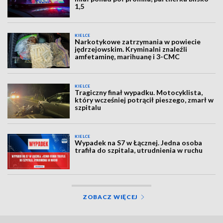
1,5
KIELCE
Narkotykowe zatrzymania w powiecie
jędrzejowskim. Kryminalni znaleźli
amfetaminę, marihuanę i 3-CMC
KIELCE
Tragiczny finał wypadku. Motocyklista,
który wcześniej potrącił pieszego, zmarł w
szpitalu
KIELCE
Wypadek na S7 w Łącznej. Jedna osoba
trafiła do szpitala, utrudnienia w ruchu
ZOBACZ WIĘCEJ