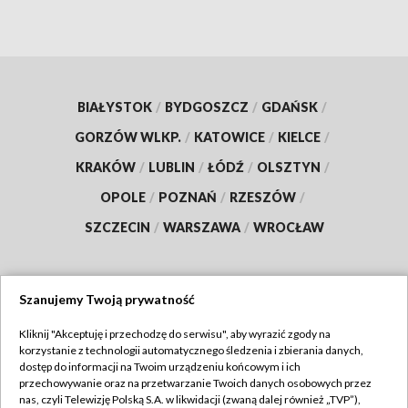
BIAŁYSTOK
/
BYDGOSZCZ
/
GDAŃSK
/
GORZÓW WLKP.
/
KATOWICE
/
KIELCE
/
KRAKÓW
/
LUBLIN
/
ŁÓDŹ
/
OLSZTYN
/
OPOLE
/
POZNAŃ
/
RZESZÓW
/
SZCZECIN
/
WARSZAWA
/
WROCŁAW
Szanujemy Twoją prywatność
Dołącz do nas:
Kliknij "Akceptuję i przechodzę do serwisu", aby wyrazić zgody na
korzystanie z technologii automatycznego śledzenia i zbierania danych,
TVP
dostęp do informacji na Twoim urządzeniu końcowym i ich
Abonament TVP
przechowywanie oraz na przetwarzanie Twoich danych osobowych przez
Regulamin TVP
nas, czyli Telewizję Polską S.A. w likwidacji (zwaną dalej również „TVP”),