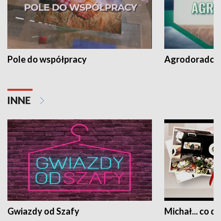
Pole do współpracy
Agrodoradcy 
INNE
Gwiazdy od Szafy
Michał... co dz