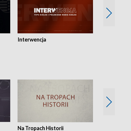
Interwencja
Fakty i Opin
Na Tropach Historii
Szept ziemi