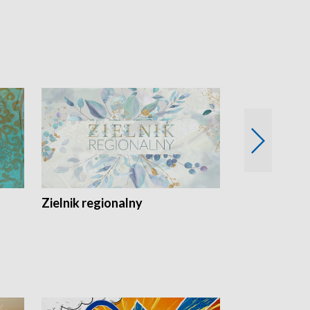
Zielnik regionalny
EkoLogiczni