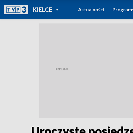
POWRÓT DO
KIELCE
Aktualności
Program
TVP REGIONY
Uroczyste posiedz