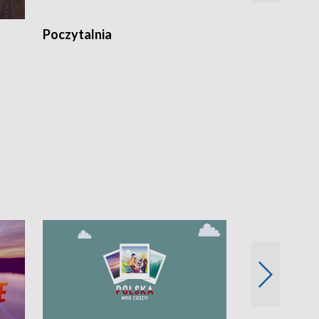
Poczytalnia
Koncerty TV