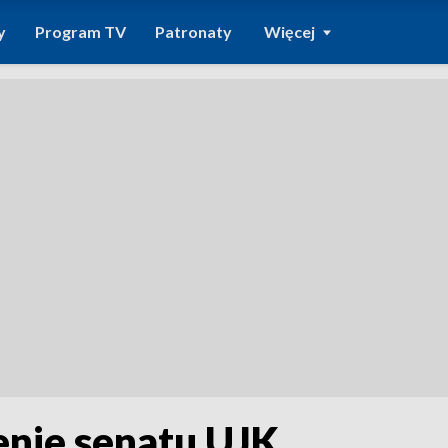
y
Program TV
Patronaty
Więcej
enie senatu UJK