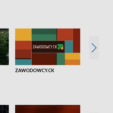
ZAWODOWCY.CK
Solidarni z U