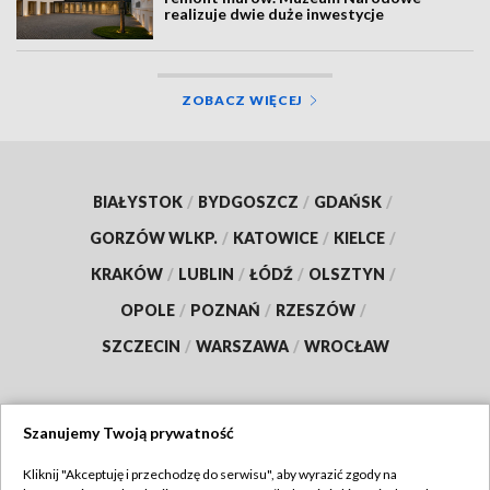
realizuje dwie duże inwestycje
ZOBACZ WIĘCEJ
BIAŁYSTOK
/
BYDGOSZCZ
/
GDAŃSK
/
GORZÓW WLKP.
/
KATOWICE
/
KIELCE
/
KRAKÓW
/
LUBLIN
/
ŁÓDŹ
/
OLSZTYN
/
OPOLE
/
POZNAŃ
/
RZESZÓW
/
SZCZECIN
/
WARSZAWA
/
WROCŁAW
Szanujemy Twoją prywatność
Dołącz do nas:
Kliknij "Akceptuję i przechodzę do serwisu", aby wyrazić zgody na