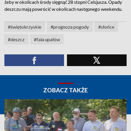
żeby w okolicach środy sięgnąć 28 stopni Celsjusza. Opady
deszczu mają powrócić w okolicach następnego weekendu.
#świętokrzyskie
#prognoza pogody
#słońce
#deszcz
#fala upałów
ZOBACZ TAKŻE