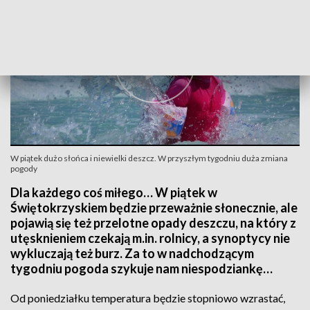
W piątek dużo słońca i niewielki deszcz. W przyszłym tygodniu duża zmiana
pogody
Dla każdego coś miłego… W piątek w
Świętokrzyskiem będzie przeważnie słonecznie, ale
pojawią się też przelotne opady deszczu, na który z
utęsknieniem czekają m.in. rolnicy, a synoptycy nie
wykluczają też burz. Za to w nadchodzącym
tygodniu pogoda szykuje nam niespodziankę…
Od poniedziałku temperatura będzie stopniowo wzrastać,