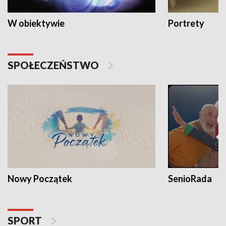
W obiektywie
Portrety
SPOŁECZEŃSTWO
Nowy Początek
SenioRada
SPORT