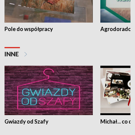
Pole do współpracy
Agrodoradcy 
INNE
Gwiazdy od Szafy
Michał... co dz