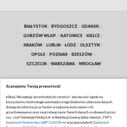
BIAŁYSTOK
/
BYDGOSZCZ
/
GDAŃSK
/
GORZÓW WLKP.
/
KATOWICE
/
KIELCE
/
KRAKÓW
/
LUBLIN
/
ŁÓDŹ
/
OLSZTYN
/
OPOLE
/
POZNAŃ
/
RZESZÓW
/
SZCZECIN
/
WARSZAWA
/
WROCŁAW
Szanujemy Twoją prywatność
Dołącz do nas:
Kliknij "Akceptuję i przechodzę do serwisu", aby wyrazić zgody na
korzystanie z technologii automatycznego śledzenia i zbierania danych,
TVP
dostęp do informacji na Twoim urządzeniu końcowym i ich
Abonament TVP
przechowywanie oraz na przetwarzanie Twoich danych osobowych przez
Regulamin TVP
nas, czyli Telewizję Polską S.A. w likwidacji (zwaną dalej również „TVP”),
Emisja w TVP
Zaufanych Partnerów z IAB* (1201 firm)
oraz pozostałych
Zaufanych
Polityka prywatności